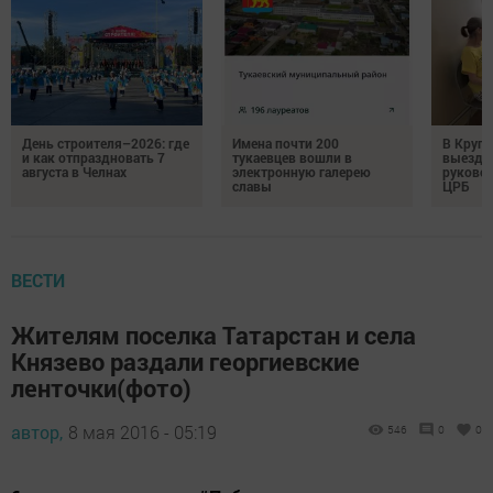
День строителя–2026: где
Имена почти 200
В Круг
и как отпраздновать 7
тукаевцев вошли в
выездн
августа в Челнах
электронную галерею
руковод
славы
ЦРБ
ВЕСТИ
Жителям поселка Татарстан и села
Князево раздали георгиевские
ленточки(фото)
автор,
8 мая 2016 - 05:19
546
0
0