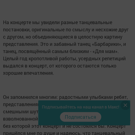
На концерте мы увидели разные танцевальные
постановки, оригинальные по смыслу и несхожие друг
с другом, но объединяющиеся в целостную картину
представления. Это и забавный танец «Барбарики», и
танец, посвящённый самым близким - «Для мам».
Целый год кропотливой работы, усердных репетиций
выдался в концерт, от которого остаются только
хорошие впечатления.
Он запомнился многим: радостными улыбками ребят,
представлениями, которыми они нас удивили и
Подписывайтесь на наш канал в Макс!
смешными шутками аниматора. А ещё немного
Подписаться
взволнованной речью руководителя Анны Николаевны,
без которой этот концерт и не состоялся бы. Концерт
пришёлся мне по душе и надеюсь, что танцевальный