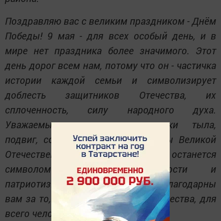
Поздравляю вас с великим праздником - Днём
Победы! 9 мая - для всех особый день, и в
мире нет праздника более значимого. Этот
день дорог всем нам, потому что он - частичка
истории каждой семьи и символизирует
доблесть защитников Отечества, их
сплоченность, силу народного духа.
Уважаемые ветераны, труженики тыла,
подвиг, совершённый вами в годы Великой
Отечественной войны, навсегда останется
символом мужества, стойкости и
патриотизма. Мы безгранично благодарны
вам за то, что вы сделали для Отечества, для
всего человечества.