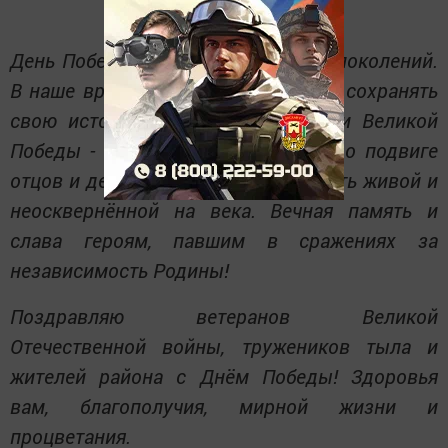
День Победы - праздник единства поколений.
В наше время очень важно знать и сохранять
свою историю. Быть наследниками Великой
Победы - высокая честь, и память о подвиге
отцов и дедов мы должны сохранить живой и
неосквернённой на века. Вечная память и
слава героям, павшим в сражениях за
независимость Родины!
Поздравляю ветеранов Великой
Отечественной войны, тружеников тыла и
жителей района с Днём Победы! Здоровья
вам, благополучия, мирной жизни и
процветания.