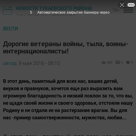
НОВОСТИ ТУКАЕВСКОГО РАЙОНА
16+
4
Автоматическое закрытие баннера через
Газета "Светлый путь" - Тукаевский район
ВЕСТИ
Дорогие ветераны войны, тыла, воины-
интернационалисты!
автор,
9 мая 2016 - 06:10
480
0
0
В этот день, памятный для всех нас, ваших детей,
внуков и правнуков, хочется еще раз выразить вам
огромную благодарность и низкий поклон за то, что вы,
не щадя своей жизни и своего здоровья, отстояли нашу
Родину и не отдали ее на растерзание врагам. Вы для
нас -пример самоотверженности, мужества, любви...