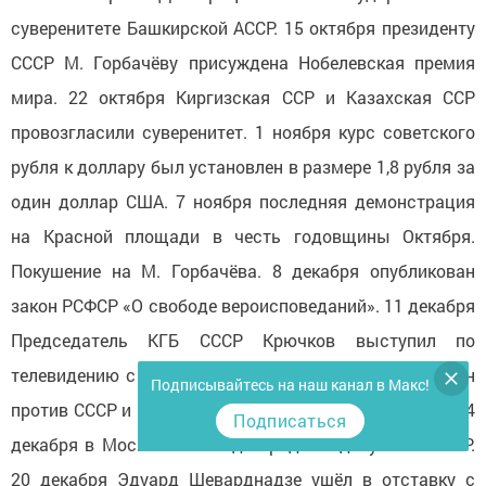
суверенитете Башкирской АССР. 15 октября президенту
СССР М. Горбачёву присуждена Нобелевская премия
мира. 22 октября Киргизская ССР и Казахская ССР
провозгласили суверенитет. 1 ноября курс советского
рубля к доллару был установлен в размере 1,8 рубля за
один доллар США. 7 ноября последняя демонстрация
на Красной площади в честь годовщины Октября.
Покушение на М. Горбачёва. 8 декабря опубликован
закон РСФСР «О свободе вероисповеданий». 11 декабря
Председатель КГБ СССР Крючков выступил по
телевидению с заявлением о заговоре западных стран
Подписывайтесь на наш канал в Макс!
против СССР и их намерениях добиться его распада. 14
Подписаться
декабря в Москве IV Съезд народных депутатов СССР.
20 декабря Эдуард Шеварднадзе ушёл в отставку с