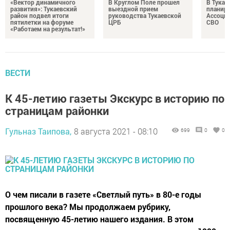
«Вектор динамичного
В Круглом Поле прошел
В Тукае
развития»: Тукаевский
выездной прием
планир
район подвел итоги
руководства Тукаевской
Ассоциа
пятилетки на форуме
ЦРБ
СВО
«Работаем на результат!»
ВЕСТИ
К 45-летию газеты Экскурс в историю по
страницам районки
Гульназ Таипова,
8 августа 2021 - 08:10
699
0
0
О чем писали в газете «Светлый путь» в 80-е годы
прошлого века? Мы продолжаем рубрику,
посвященную 45-летию нашего издания. В этом