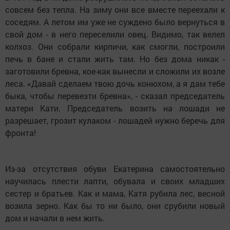
совсем без тепла. На зиму они все вместе переехали к
соседям. А летом им уже не суждено было вернуться в
свой дом - в него переселили овец. Видимо, так велел
колхоз. Они собрали кирпичи, как смогли, построили
печь в бане и стали жить там. Но без дома никак -
заготовили бревна, кое-как вынесли и сложили их возле
леса. «Давай сделаем твою дочь конюхом, а я дам тебе
быка, чтобы перевезти бревна», - сказал председатель
матери Кати. Председатель возить на лошади не
разрешает, грозит кулаком - лошадей нужно беречь для
фронта!
Из-за отсутствия обуви Екатерина самостоятельно
научилась плести лапти, обувала и своих младших
сестер и братьев. Как и мама, Катя рубила лес, весной
возила зерно. Как бы то ни было, они срубили новый
дом и начали в нем жить.