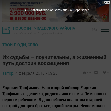
3
Автоматическое закрытие баннера через
НОВОСТИ ТУКАЕВСКОГО РАЙОНА
16+
Газета "Светлый путь" - Тукаевский район
ТВОИ ЛЮДИ, СЕЛО
Их судьбы – поучительны, а жизненный
путь достоин восхищения
автор,
4 февраля 2018 - 09:20
819
0
0
Евдокия Трофимова Наш второй юбиляр Евдокия
Трофимова - девочка, родившаяся в семье Пименовых
первым ребенком. В дальнейшем она стала старшей
сестрой для трех братьев, одной сестры. Невозможно