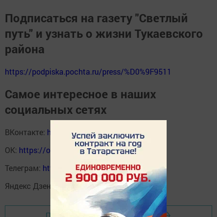
Подписаться на газету "Светлый
путь" и узнать о жизни Тукаевского
района
https://podpiska.pochta.ru/press/%D0%9F9511
Самое интересное в наших
социальных сетях
ВКонтакте:
https://vk.com/svetliput
ОК:
https://ok.ru/profile/590414664980
Телеграм:
https://t.me/yakti_ul
Яндекс Дзен:
https://dzen.ru/svetliput
Перейти на страницу новости