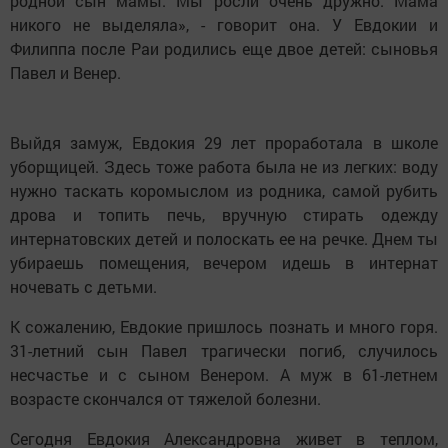
родной сын мамы. Мы росли очень дружно. Мама
никого не выделяла», - говорит она. У Евдокии и
Филиппа после Раи родились еще двое детей: сыновья
Павел и Венер.
Выйдя замуж, Евдокия 29 лет проработала в школе
уборщицей. Здесь тоже работа была не из легких: воду
нужно таскать коромыслом из родника, самой рубить
дрова и топить печь, вручную стирать одежду
интернатовских детей и полоскать ее на речке. Днем ты
убираешь помещения, вечером идешь в интернат
ночевать с детьми.
К сожалению, Евдокие пришлось познать и много горя.
31-летний сын Павел трагически погиб, случилось
несчастье и с сыном Венером. А муж в 61-летнем
возрасте скончался от тяжелой болезни.
Сегодня Евдокия Александровна живет в теплом,