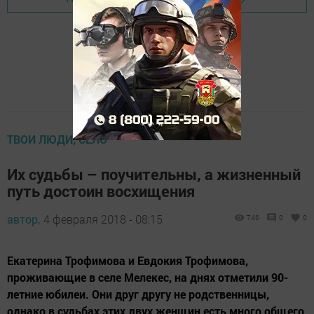
ТВОИ ЛЮДИ, СЕЛО
Их судьбы – поучительны, а жизненный
путь достоин восхищения
автор,
4 февраля 2018 - 08:15
746
0
0
Екатерина Трофимова и Евдокия Трофимова,
проживающие в селе Мелекес, на днях отметили 90-
летние юбилеи. Они друг другу не родственницы,
однако в судьбах этих двух женщин есть много общего,