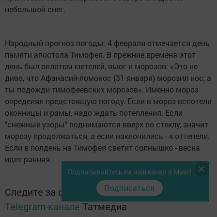
небольшой снег.
Народный прогноз погоды: 4 февраля отмечается день
памяти апостола Тимофея. В прежние времена этот
день был оплотом метелей, вьюг и морозов: «Это не
диво, что Афанасий-ломонос (31 января) морозил нос, а
ты подожди тимофеевских морозов». Именно мороз
определял предстоящую погоду. Если в мороз вспотели
оконницы и рамы, надо ждать потепления. Если
"снежные узоры" поднимаются вверх по стеклу, значит
морозу продолжаться, а если наклонились - к оттепели.
Если в полдень на Тимофея светит солнышко - весна
идет ранняя.
Подписывайтесь на наш канал в Макс!
Подписаться
Следите за самым важным и интересным в
Telegram-канале
Татмедиа