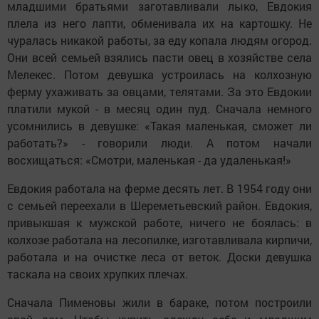
младшими братьями заготавливали лыко, Евдокия
плела из него лапти, обменивала их на картошку. Не
чуралась никакой работы, за еду копала людям огород.
Они всей семьей взялись пасти овец в хозяйстве села
Мелекес. Потом девушка устроилась на колхозную
ферму ухаживать за овцами, телятами. За это Евдокии
платили мукой - в месяц один пуд. Сначала немного
усомнились в девушке: «Такая маленькая, сможет ли
работать?» - говорили люди. А потом начали
восхищаться: «Смотри, маленькая - да удаленькая!»
Евдокия работала на ферме десять лет. В 1954 году они
с семьей переехали в Шереметьевский район. Евдокия,
привыкшая к мужской работе, ничего не боялась: в
колхозе работала на лесопилке, изготавливала кирпичи,
работала и на очистке леса от веток. Доски девушка
таскала на своих хрупких плечах.
Сначала Пименовы жили в бараке, потом построили