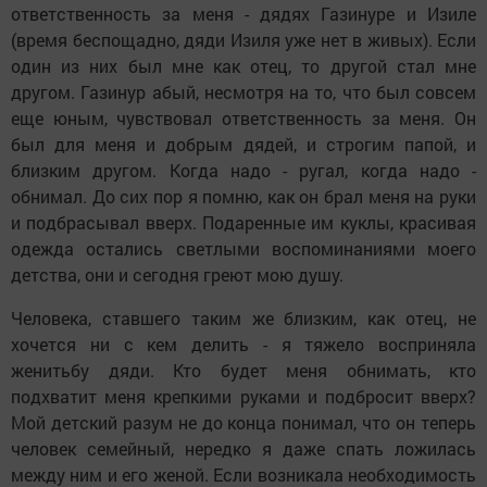
ответственность за меня - дядях Газинуре и Изиле
(время беспощадно, дяди Изиля уже нет в живых). Если
один из них был мне как отец, то другой стал мне
другом. Газинур абый, несмотря на то, что был совсем
еще юным, чувствовал ответственность за меня. Он
был для меня и добрым дядей, и строгим папой, и
близким другом. Когда надо - ругал, когда надо -
обнимал. До сих пор я помню, как он брал меня на руки
и подбрасывал вверх. Подаренные им куклы, красивая
одежда остались светлыми воспоминаниями моего
детства, они и сегодня греют мою душу.
Человека, ставшего таким же близким, как отец, не
хочется ни с кем делить - я тяжело восприняла
женитьбу дяди. Кто будет меня обнимать, кто
подхватит меня крепкими руками и подбросит вверх?
Мой детский разум не до конца понимал, что он теперь
человек семейный, нередко я даже спать ложилась
между ним и его женой. Если возникала необходимость