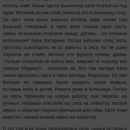
испечь хлеб. Мама где-то выменяла свое платье на пуд
муки. Испекла из нее хлеб, понесла его в больницу отцу.
За него тоже душа, видимо, болела, ведь лежал там
больной, голодный. А папа взял только одну часть
хлеба, остальное отправил назад, детям», - со слезами
вспоминает баба Катерина. Когда заболел отец, мать
просила освободить ее от работы в лесу. Но ее даже
слушать не стали, потому что фронту нужны дрова.
«Только попробуй не пойти, вон, закроют в тюрьму, как
слепую Марину!» - ответили ей. Вот так матери Кати
снова пришлось идти в леса Авлаша, Мартыша. Ей уже
больше не суждено было увидеть мужа живым,
оставив жену и детей, Никита умер в больнице. Потом
их мать перевели на новую работу: они пешком, на
ручных тележках отвозили из села на элеватор плохое
зерно, а обратно тащили пригодное для сева. Катя тоже
вместе с мамой возила зерно на элеватор.
В тот год в их доме разрушилась печь, семья осталась