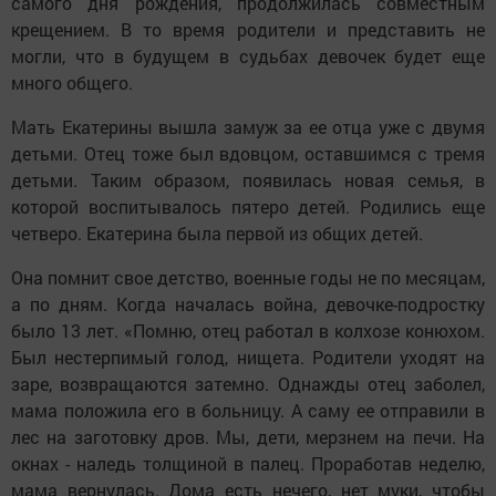
самого дня рождения, продолжилась совместным
крещением. В то время родители и представить не
могли, что в будущем в судьбах девочек будет еще
много общего.
Мать Екатерины вышла замуж за ее отца уже с двумя
детьми. Отец тоже был вдовцом, оставшимся с тремя
детьми. Таким образом, появилась новая семья, в
которой воспитывалось пятеро детей. Родились еще
четверо. Екатерина была первой из общих детей.
Она помнит свое детство, военные годы не по месяцам,
а по дням. Когда началась война, девочке-подростку
было 13 лет. «Помню, отец работал в колхозе конюхом.
Был нестерпимый голод, нищета. Родители уходят на
заре, возвращаются затемно. Однажды отец заболел,
мама положила его в больницу. А саму ее отправили в
лес на заготовку дров. Мы, дети, мерзнем на печи. На
окнах - наледь толщиной в палец. Проработав неделю,
мама вернулась. Дома есть нечего, нет муки, чтобы