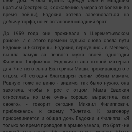
свой дом. Чтобы купить одежду себе и младшим
братьям (сестренка, к сожалению, умерла от болезни во
время войны), Евдокия хотела завербоваться на
добычу торфа, но ее остановил младший брат.
До 1959 года они проживали в Шереметьевском
районе. И с этого времени судьба снова свела пути
Евдокии и Екатерины. Евдокия, вернувшись в Мелекес,
вышла замуж за первого мужа своей одногодки
Филиппа Трофимова. Евдокия стала второй матерью
для 7-летнего сына Екатерины Миши, проживающего с
отцом. «Я сегодня благодарен своим обеим мамам.
Родную тоже не виню - видимо, так было нужно, она
захотела, чтобы я рос с отцом. Мама Евдокия
относилась ко мне очень хорошо, вырастила, как
своего», - говорит сегодня Михаил Филиппович,
приближаясь к своему 70-летию. К разговору
присоединяется и общая дочь Евдокии и Филиппа: «Я
только во время проводов в армию узнала, что брат - не