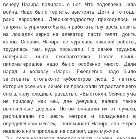
вечеру Назира валилась с ног. Что поделаешь, шла
война. Надо было терпеть, выстоять. Дети в те годы
рано взрослели. Девочке-подростку приходилось и
запрягать упрямого быка, и работать плугарем, возить
на лошадях зерно на элеватор, пасти телят, доить
коров. Словом, Назира не чуралась никакой работы,
трудилась там, куда посылали. Но самое трудное,
наверняка, была лесозаготовка. После войны
пиломатериалов надо было особенно много. Дали
наряд и колхозу «Марс». Ежедневно надо было
заготовить столько-то кубометров леса. В лаптях,
которые осенью и зимой не просыхали от растаявшего
снега, полуголодные, раздетые. «Выстояли. Сейчас ума
не приложу, как мы, две девушки, валили такие
высоченные деревья. Потом очищали их от сучьев,
распиливали по шесть метров и складывали в
определенном месте», - вспоминает Назира апа. Через
неделю к ним прислали на подмогу двух мужчин.
- Ты - девушка умелая, порядок работы знаешь,- сказали