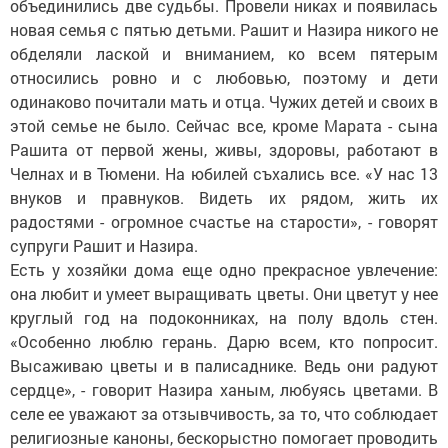
объединились две судьбы. Провели никах и появилась
новая семья с пятью детьми. Рашит и Назира никого не
обделяли лаской и вниманием, ко всем пятерым
относились ровно и с любовью, поэтому и дети
одинаково почитали мать и отца. Чужих детей и своих в
этой семье не было. Сейчас все, кроме Марата - сына
Рашита от первой жены, живы, здоровы, работают в
Челнах и в Тюмени. На юбилей съхались все. «У нас 13
внуков и правнуков. Видеть их рядом, жить их
радостями - огромное счастье на старости», - говорят
супруги Рашит и Назира.
Есть у хозяйки дома еще одно прекрасное увлечение:
она любит и умеет выращивать цветы. Они цветут у нее
круглый год на подоконниках, на полу вдоль стен.
«Особенно люблю герань. Дарю всем, кто попросит.
Высаживаю цветы и в палисаднике. Ведь они радуют
сердце», - говорит Назира ханым, любуясь цветами. В
селе ее уважают за отзывчивость, за то, что соблюдает
религиозные каноны, бескорыстно помогает проводить