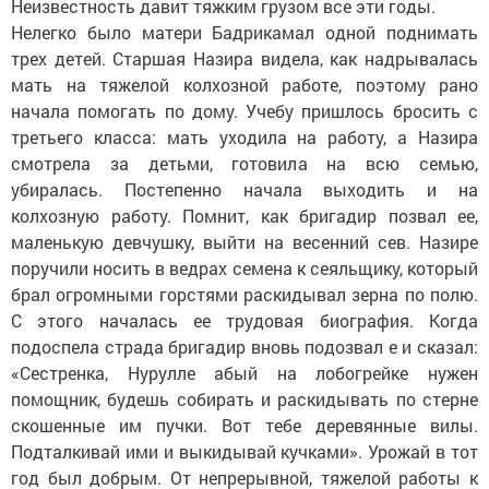
Неизвестность давит тяжким грузом все эти годы.
Нелегко было матери Бадрикамал одной поднимать
трех детей. Старшая Назира видела, как надрывалась
мать на тяжелой колхозной работе, поэтому рано
начала помогать по дому. Учебу пришлось бросить с
третьего класса: мать уходила на работу, а Назира
смотрела за детьми, готовила на всю семью,
убиралась. Постепенно начала выходить и на
колхозную работу. Помнит, как бригадир позвал ее,
маленькую девчушку, выйти на весенний сев. Назире
поручили носить в ведрах семена к сеяльщику, который
брал огромными горстями раскидывал зерна по полю.
С этого началась ее трудовая биография. Когда
подоспела страда бригадир вновь подозвал е и сказал:
«Сестренка, Нурулле абый на лобогрейке нужен
помощник, будешь собирать и раскидывать по стерне
скошенные им пучки. Вот тебе деревянные вилы.
Подталкивай ими и выкидывай кучками». Урожай в тот
год был добрым. От непрерывной, тяжелой работы к