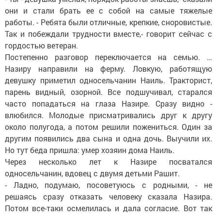
они и стали брать ее с собой на самые тяжелые
работы. - Ребята были отличные, крепкие, сноровистые.
Так и побеждали трудности вместе,- говорит сейчас с
гордостью ветеран.
Постепенно разговор переключается на семью. …
Назиру направили на ферму. Ловкую, работящую
девушку приметил односельчанин Наиль. Тракторист,
парень видный, озорной. Все подшучивал, старался
часто попадаться на глаза Назире. Сразу видно -
влюбился. Молодые присматривались друг к другу
около полугода, а потом решили пожениться. Один за
другим появились два сына и одна дочь. Выучили их.
Но тут беда пришла: умер хозяин дома Наиль.
Через несколько лет к Назире посватался
односельчанин, вдовец с двумя детьми Рашит.
- Ладно, подумаю, посоветуюсь с родными, - не
решаясь сразу отказать человеку сказала Назира.
Потом все-таки осмелилась и дала согласие. Вот так