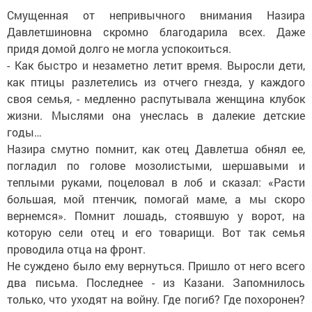
Смущенная от непривычного внимания Назира
Давлетшиновна скромно благодарила всех. Даже
придя домой долго не могла успокоиться.
- Как быстро и незаметно летит время. Выросли дети,
как птицы разлетелись из отчего гнезда, у каждого
своя семья, - медленно распутывала женщина клубок
жизни. Мыслями она унеслась в далекие детские
годы…
Назира смутно помнит, как отец Давлетша обнял ее,
погладил по голове мозолистыми, шершавыми и
теплыми руками, поцеловал в лоб и сказал: «Расти
большая, мой птенчик, помогай маме, а мы скоро
вернемся». Помнит лошадь, стоявшую у ворот, на
которую сели отец и его товарищи. Вот так семья
проводила отца на фронт.
Не суждено было ему вернуться. Пришло от него всего
два письма. Последнее - из Казани. Запомнилось
только, что уходят на войну. Где погиб? Где похоронен?