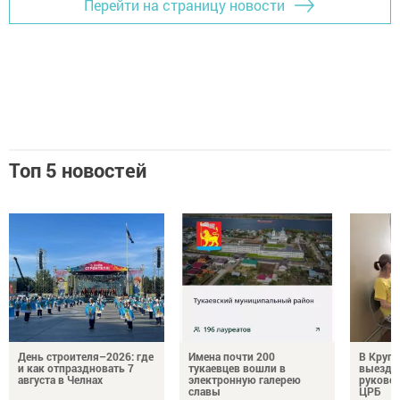
Перейти на страницу новости
Топ 5 новостей
День строителя–2026: где
Имена почти 200
В Круг
и как отпраздновать 7
тукаевцев вошли в
выездн
августа в Челнах
электронную галерею
руковод
славы
ЦРБ