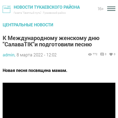
НОВОСТИ ТУКАЕВСКОГО РАЙОНА
16+
Газета "Светлый путь" - Тукаевский район
ЦЕНТРАЛЬНЫЕ НОВОСТИ
К Международному женскому дню
"СалаваTIK"и подготовили песню
admin,
8 марта 2022 - 12:02
772
0
0
Новая песня посвящена мамам.