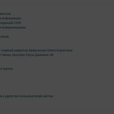
аконом.
ме информации,
 редакций СМИ.
ым коммуникациям.
связи,
- главный редактор Аверьянова Олеся Борисовна
е Челны, проспект Мусы Джалиля, 46
я группа.
в и удобства пользователей сайтом.