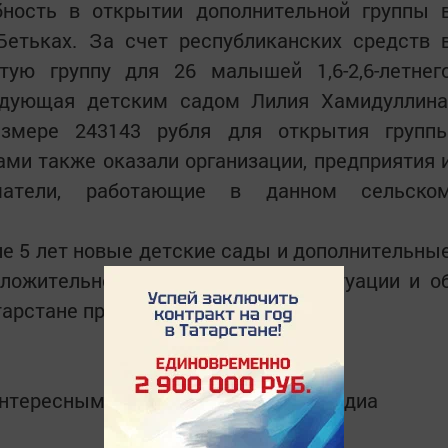
бность в открытии дополнительной группы 
Бетьках. За счет республиканских средств 
ую группу для 26 малышей 1,6-2,6-летнег
едующая детским садом Лилия Хамидуллина
змере 243143 рубля для открытия групп
ми также оказали организации, предприятия 
иматели, работающие в данном сельско
е 5 лет новые детские сады и дополнительны
оложительной демографической ситуации и о
арстане президентских программ.
интересным в
Telegram-канале
Татмедиа