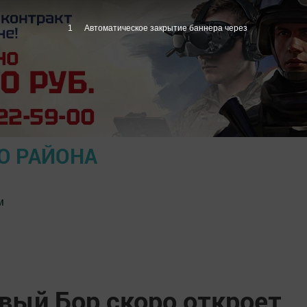
1
Автоматическое закрытие баннера через
О РАЙОНА
м
вый Бор скоро откроет