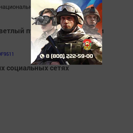
в национальном мессенджере MАХ:
ветлый путь" и узнать о жизни
9F9511
их социальных сетях