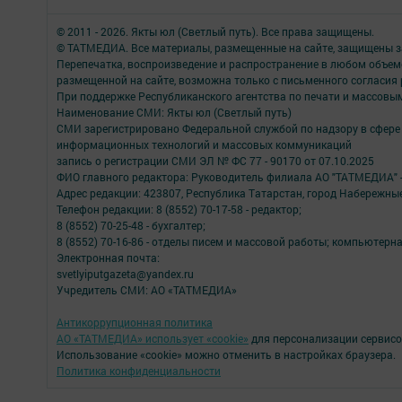
© 2011 - 2026. Якты юл (Светлый путь). Все права защищены.
© ТАТМЕДИА. Все материалы, размещенные на сайте, защищены з
Перепечатка, воспроизведение и распространение в любом объе
размещенной на сайте, возможна только с письменного согласия
При поддержке Республиканского агентства по печати и массов
Наименование СМИ: Якты юл (Светлый путь)
СМИ зарегистрировано Федеральной службой по надзору в сфере 
информационных технологий и массовых коммуникаций
запись о регистрации СМИ ЭЛ № ФС 77 - 90170 от 07.10.2025
ФИО главного редактора: Руководитель филиала АО "ТАТМЕДИА" 
Адрес редакции: 423807, Республика Татарстан, город Набережны
Телефон редакции: 8 (8552) 70-17-58 - редактор;
8 (8552) 70-25-48 - бухгалтер;
8 (8552) 70-16-86 - отделы писем и массовой работы; компьютерна
Электронная почта:
svetlyiputgazeta@yandex.ru
Учредитель СМИ: АО «ТАТМЕДИА»
Антикоррупционная политика
АО «ТАТМЕДИА» использует «cookie»
для персонализации сервисо
Использование «cookie» можно отменить в настройках браузера.
Политика конфиденциальности