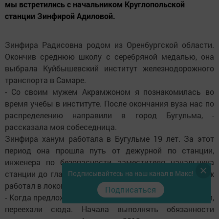
мы встретились с начальником Круглопольской
станции Зинфирой Адиловой.
Зинфира Радисовна родом из Оренбургской области.
Окончив среднюю школу с серебряной медалью, она
выбрала Куйбышевский институт железнодорожного
транспорта в Самаре.
- Со своим мужем Акрамжоном я познакомилась во
время учебы в институте. После окончания вуза нас по
распределению направили в город Бугульма, -
рассказала моя собеседница.
Зинфира ханум работала в Бугульме 19 лет. За этот
период она прошла путь от дежурной по станции,
инженера по безопасности, заместителя начальника
станции до главного инженера станции Бугульма. Муж
Подписывайтесь на наш канал в Макс!
работал в локомотивном депо.
Подписаться
- Когда предложили работу на Круглопольской станции,
переехали сюда. Начала выполнять обязанности