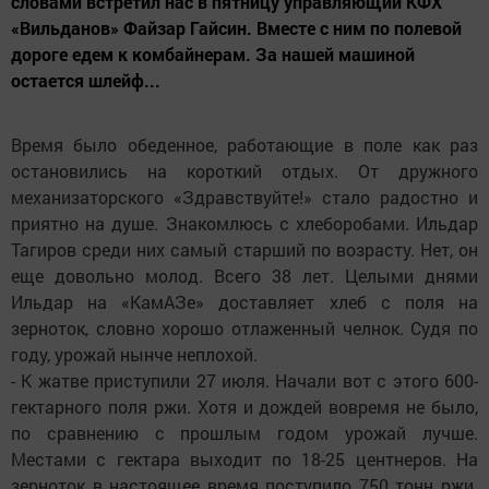
словами встретил нас в пятницу управляющий КФХ
«Вильданов» Файзар Гайсин. Вместе с ним по полевой
дороге едем к комбайнерам. За нашей машиной
остается шлейф...
Время было обеденное, работающие в поле как раз
остановились на короткий отдых. От дружного
механизаторского «Здравствуйте!» стало радостно и
приятно на душе. Знакомлюсь с хлеборобами. Ильдар
Тагиров среди них самый старший по возрасту. Нет, он
еще довольно молод. Всего 38 лет. Целыми днями
Ильдар на «КамАЗе» доставляет хлеб с поля на
зерноток, словно хорошо отлаженный челнок. Судя по
году, урожай нынче неплохой.
- К жатве приступили 27 июля. Начали вот с этого 600-
гектарного поля ржи. Хотя и дождей вовремя не было,
по сравнению с прошлым годом урожай лучше.
Местами с гектара выходит по 18-25 центнеров. На
зерноток в настоящее время поступило 750 тонн ржи.