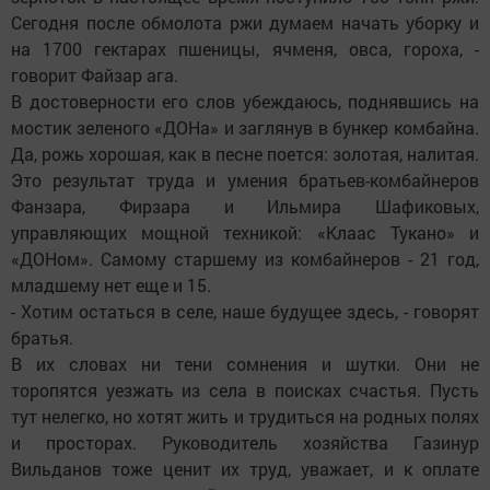
Сегодня после обмолота ржи думаем начать уборку и
на 1700 гектарах пшеницы, ячменя, овса, гороха, -
говорит Файзар ага.
В достоверности его слов убеждаюсь, поднявшись на
мостик зеленого «ДОНа» и заглянув в бункер комбайна.
Да, рожь хорошая, как в песне поется: золотая, налитая.
Это результат труда и умения братьев-комбайнеров
Фанзара, Фирзара и Ильмира Шафиковых,
управляющих мощной техникой: «Клаас Тукано» и
«ДОНом». Самому старшему из комбайнеров - 21 год,
младшему нет еще и 15.
- Хотим остаться в селе, наше будущее здесь, - говорят
братья.
В их словах ни тени сомнения и шутки. Они не
торопятся уезжать из села в поисках счастья. Пусть
тут нелегко, но хотят жить и трудиться на родных полях
и просторах. Руководитель хозяйства Газинур
Вильданов тоже ценит их труд, уважает, и к оплате