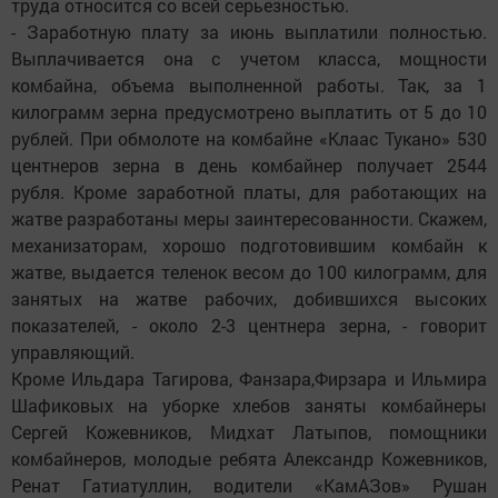
труда относится со всей серьезностью.
- Заработную плату за июнь выплатили полностью.
Выплачивается она с учетом класса, мощности
комбайна, объема выполненной работы. Так, за 1
килограмм зерна предусмотрено выплатить от 5 до 10
рублей. При обмолоте на комбайне «Клаас Тукано» 530
центнеров зерна в день комбайнер получает 2544
рубля. Кроме заработной платы, для работающих на
жатве разработаны меры заинтересованности. Скажем,
механизаторам, хорошо подготовившим комбайн к
жатве, выдается теленок весом до 100 килограмм, для
занятых на жатве рабочих, добившихся высоких
показателей, - около 2-3 центнера зерна, - говорит
управляющий.
Кроме Ильдара Тагирова, Фанзара,Фирзара и Ильмира
Шафиковых на уборке хлебов заняты комбайнеры
Сергей Кожевников, Мидхат Латыпов, помощники
комбайнеров, молодые ребята Александр Кожевников,
Ренат Гатиатуллин, водители «КамАЗов» Рушан