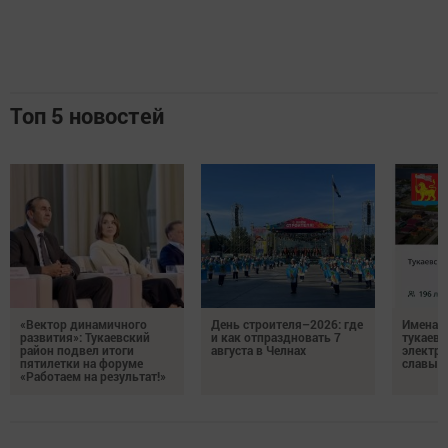
Топ 5 новостей
«Вектор динамичного
День строителя–2026: где
Имена п
развития»: Тукаевский
и как отпраздновать 7
тукаевц
район подвел итоги
августа в Челнах
электр
пятилетки на форуме
славы
«Работаем на результат!»