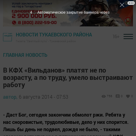
3
Автоматическое закрытие баннера через
НОВОСТИ ТУКАЕВСКОГО РАЙОНА
16+
Газета "Светлый путь" - Тукаевский район
ГЛАВНАЯ НОВОСТЬ
В КФХ «Вильданов» платят не по
возрасту, а по труду, умело выстраивают
работу
автор,
6 августа 2014 - 07:53
756
0
0
- Даст Бог, сегодня закончим обмолот ржи. Ребята у
нас сноровистые, трудолюбивые, дело у них спорится.
Лишь бы день не подвел, дождя не было, - такими