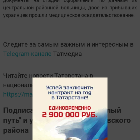
центральной районной больницы, двое из прибывших
украинцев прошли медицинское освидетельствование.
Следите за самым важным и интересным в
Telegram-канале
Татмедиа
Читайте новости Татарстана в
национальном мессенджере MАХ:
https://max.ru/tatmedia
Подписаться на газету "Светлый
путь" и узнать о жизни Тукаевского
района