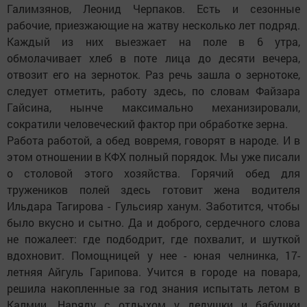
Галимзянов, Леонид Черпаков. Есть и сезонные
рабочие, приезжающие на жатву несколько лет подряд.
Каждый из них выезжает на поле в 6 утра,
обмолачивает хлеб в поте лица до десяти вечера,
отвозит его на зерноток. Раз речь зашла о зернотоке,
следует отметить, работу здесь, по словам Файзара
Гайсина, нынче максимально механизировали,
сократили человеческий фактор при обработке зерна.
Работа работой, а обед вовремя, говорят в народе. И в
этом отношении в КФХ полный порядок. Мы уже писали
о столовой этого хозяйства. Горячий обед для
тружеников полей здесь готовит жена водителя
Ильдара Тагирова - Гульсияр ханум. Заботится, чтобы
было вкусно и сытно. Да и доброго, сердечного слова
не пожалеет: где подбодрит, где похвалит, и шуткой
вдохновит. Помощницей у нее - юная челнинка, 17-
летняя Айгуль Гарипова. Учится в городе на повара,
решила накопленные за год знания испытать летом в
Калмии. Наряду с отдыхом у дедушки и бабушки