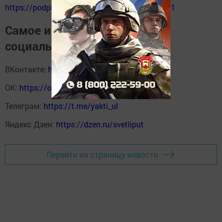
https://podpiska.pochta.ru/press/%D0%9F9511
Самое интересное в наших
социальных сетях
ВКонтакте:
https://vk.com/svetliput
ОК:
https://ok.ru/profile/590414664980
Телеграм:
https://t.me/yakti_ul
Яндекс Дзен:
https://dzen.ru/svetliput
Перейти на страницу новости