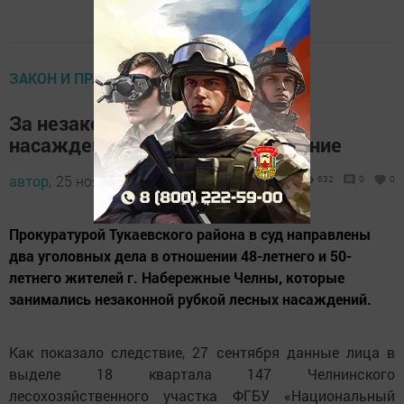
ЗАКОН И ПРАВОПОРЯДОК
За незаконную рубку лесных
насаждений – уголовное наказание
автор,
25 ноября 2011 - 05:12
632
0
0
Прокуратурой Тукаевского района в суд направлены
два уголовных дела в отношении 48-летнего и 50-
летнего жителей г. Набережные Челны, которые
занимались незаконной рубкой лесных насаждений.
Как показало следствие, 27 сентября данные лица в
выделе 18 квартала 147 Челнинского
лесохозяйственного участка ФГБУ «Национальный