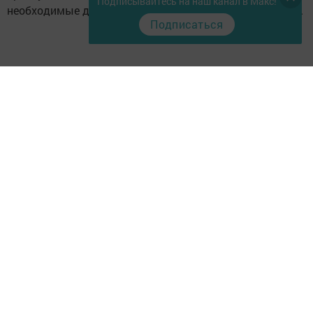
Подписывайтесь на наш канал в Макс!
необходимые для развития среднего и малого бизнеса.
Подписаться
Следите за самым важным и интересным в
Telegram-канале
Татмедиа
Читайте новости Татарстана в
национальном мессенджере MАХ:
https://max.ru/tatmedia
Подписаться на газету "Светлый
путь" и узнать о жизни Тукаевского
района
https://podpiska.pochta.ru/press/%D0%9F9511