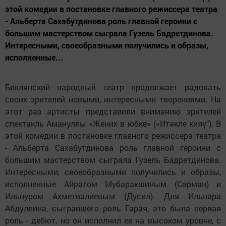
этой комедии в постановке главного режиссера театра
- Альберта Сахабутдинова роль главной героини с
большим мастерством сыграла Гузель Бадретдинова.
Интересными, своеобразными получились и образы,
исполненные...
Биклянский народный театр продолжает радовать
своих зрителей новыми, интересными творениями. На
этот раз артисты представили вниманию зрителей
спектакль Амануллы «Жених в юбке» («Итәкле кияү"). В
этой комедии в постановке главного режиссера театра
- Альберта Сахабутдинова роль главной героини с
большим мастерством сыграла Гузель Бадретдинова.
Интересными, своеобразными получились и образы,
исполненные Айратом Мубаракшиным (Сарман) и
Ильнуром Ахметвалиевым (Дусил). Для Ильнара
Абдуллина, сыгравшего роль Гарая, это была первая
роль - дебют, но он исполнил ее на высоком уровне, с