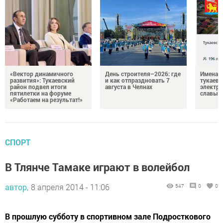
«Вектор динамичного
День строителя–2026: где
Имена п
развития»: Тукаевский
и как отпраздновать 7
тукаевц
район подвел итоги
августа в Челнах
электр
пятилетки на форуме
славы
«Работаем на результат!»
СПОРТ
В Тлянче Тамаке играют в волейбол
автор,
8 апреля 2014 - 11:06
547
0
0
В прошлую субботу в спортивном зале Подросткового