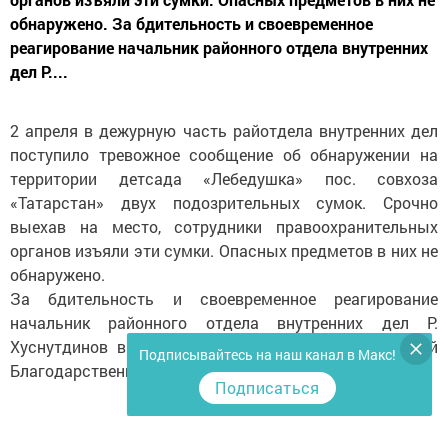
обнаружено. За бдительность и своевременное
реагирование начальник районного отдела внутренних
дел Р....
2 апреля в дежурную часть райотдела внутренних дел
поступило тревожное сообщение об обнаружении на
территории детсада «Лебедушка» пос. совхоза
«Татарстан» двух подозрительных сумок. Срочно
выехав на место, сотрудники правоохранительных
органов изъяли эти сумки. Опасных предметов в них не
обнаружено.
За бдительность и своевременное реагирование
начальник районного отдела внутренних дел Р.
Хуснутдинов вручил А. Мамаеву и Л. Хурматуллиной
Подписывайтесь на наш канал в Макс!
Благодарственные письма.
Подписаться