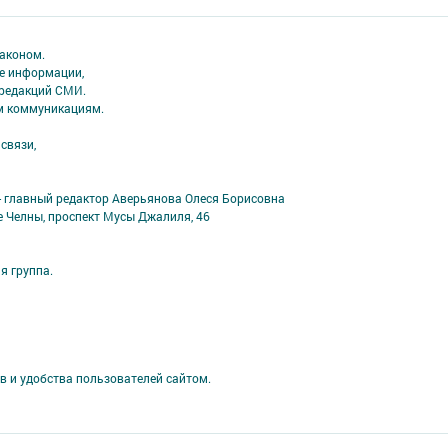
аконом.
ме информации,
 редакций СМИ.
ым коммуникациям.
связи,
- главный редактор Аверьянова Олеся Борисовна
е Челны, проспект Мусы Джалиля, 46
я группа.
в и удобства пользователей сайтом.