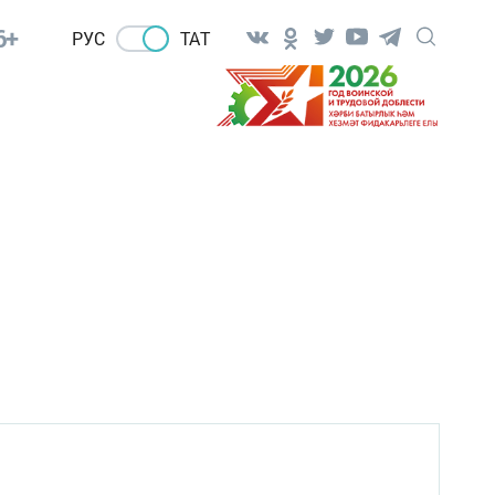
6+
РУС
ТАТ