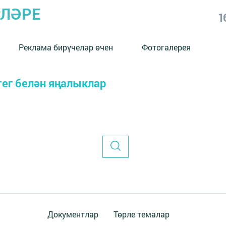
РЛӘРЕ
1
Реклама бирүчеләр өчен
Фотогалерея
тег белән яңалыклар
Документлар
Төрле темалар