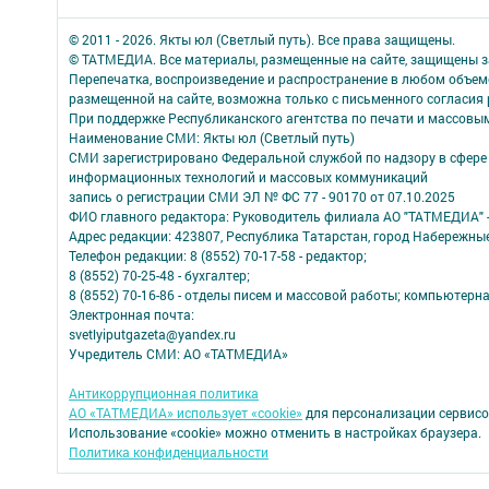
© 2011 - 2026. Якты юл (Светлый путь). Все права защищены.
© ТАТМЕДИА. Все материалы, размещенные на сайте, защищены з
Перепечатка, воспроизведение и распространение в любом объе
размещенной на сайте, возможна только с письменного согласия
При поддержке Республиканского агентства по печати и массов
Наименование СМИ: Якты юл (Светлый путь)
СМИ зарегистрировано Федеральной службой по надзору в сфере 
информационных технологий и массовых коммуникаций
запись о регистрации СМИ ЭЛ № ФС 77 - 90170 от 07.10.2025
ФИО главного редактора: Руководитель филиала АО "ТАТМЕДИА" 
Адрес редакции: 423807, Республика Татарстан, город Набережны
Телефон редакции: 8 (8552) 70-17-58 - редактор;
8 (8552) 70-25-48 - бухгалтер;
8 (8552) 70-16-86 - отделы писем и массовой работы; компьютерна
Электронная почта:
svetlyiputgazeta@yandex.ru
Учредитель СМИ: АО «ТАТМЕДИА»
Антикоррупционная политика
АО «ТАТМЕДИА» использует «cookie»
для персонализации сервисо
Использование «cookie» можно отменить в настройках браузера.
Политика конфиденциальности