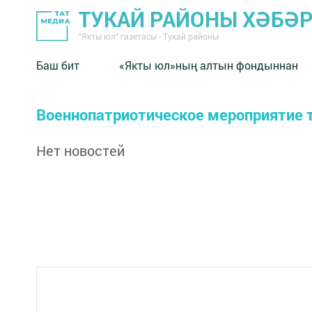
ТУКАЙ РАЙОНЫ ХӘБӘ
"Якты юл" газетасы - Тукай районы
Баш бит
«Якты юл»ның алтын фондыннан
Военнопатриотическое мероприятие 
Нет новостей