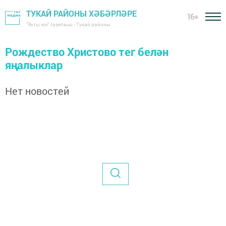
ТУКАЙ РАЙОНЫ ХӘБӘРЛӘРЕ
16+
"Якты юл" газетасы - Тукай районы
Рождество Христово тег белән
яңалыклар
Нет новостей