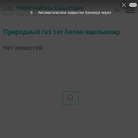
ТУКАЙ РАЙОНЫ ХӘБӘРЛӘРЕ
16+
6
Автоматическое закрытие баннера через
"Якты юл" газетасы - Тукай районы
Природный газ тег белән яңалыклар
Нет новостей