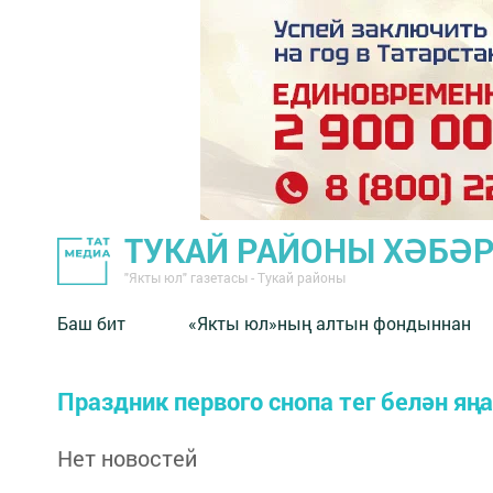
ТУКАЙ РАЙОНЫ ХӘБӘ
"Якты юл" газетасы - Тукай районы
Баш бит
«Якты юл»ның алтын фондыннан
Праздник первого снопа тег белән яң
Нет новостей