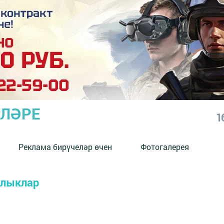
РЛӘРЕ
1
Реклама бирүчеләр өчен
Фотогалерея
алыклар