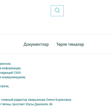
Документлар
Төрле темалар
аконом.
ме информации,
 редакций СМИ.
ым коммуникациям.
связи,
- главный редактор Аверьянова Олеся Борисовна
е Челны, проспект Мусы Джалиля, 46