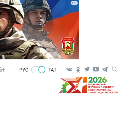
6+
РУС
ТАТ