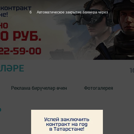
6
Автоматическое закрытие баннера через
РЛӘРЕ
1
Реклама бирүчеләр өчен
Фотогалерея
р