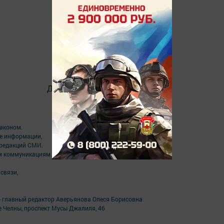
Документлар
Төрле темалар
аконом.
ме информации,
 редакций СМИ.
ым коммуникациям.
связи,
- главный редактор Аверьянова Олеся Борисовна
е Челны, проспект Мусы Джалиля, 46