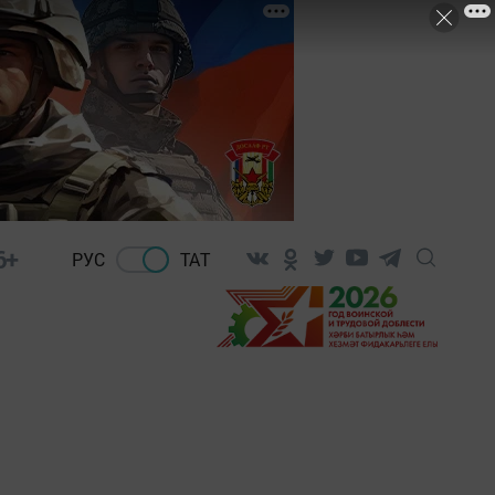
6+
РУС
ТАТ