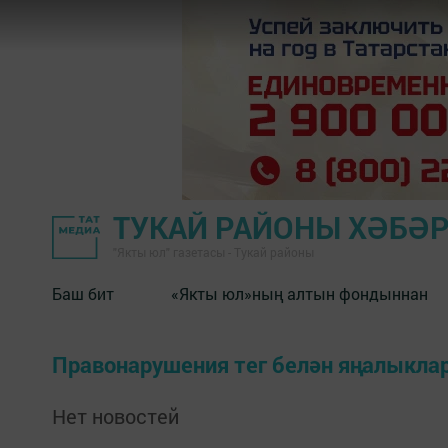
ТУКАЙ РАЙОНЫ ХӘБӘ
"Якты юл" газетасы - Тукай районы
Баш бит
«Якты юл»ның алтын фондыннан
Правонарушения тег белән яңалыкла
Нет новостей