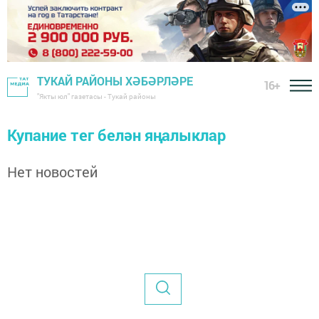
ТУКАЙ РАЙОНЫ ХӘБӘРЛӘРЕ
16+
"Якты юл" газетасы - Тукай районы
Купание тег белән яңалыклар
Нет новостей