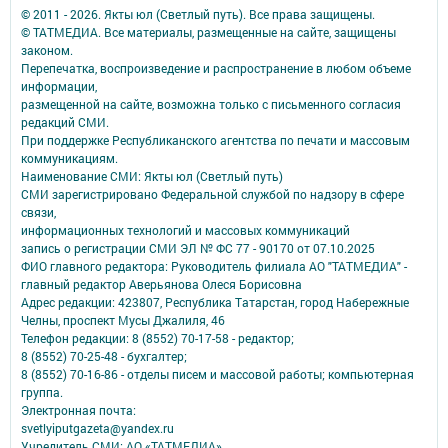
© 2011 - 2026. Якты юл (Светлый путь). Все права защищены.
© ТАТМЕДИА. Все материалы, размещенные на сайте, защищены
законом.
Перепечатка, воспроизведение и распространение в любом объеме
информации,
размещенной на сайте, возможна только с письменного согласия
редакций СМИ.
При поддержке Республиканского агентства по печати и массовым
коммуникациям.
Наименование СМИ: Якты юл (Светлый путь)
СМИ зарегистрировано Федеральной службой по надзору в сфере
связи,
информационных технологий и массовых коммуникаций
запись о регистрации СМИ ЭЛ № ФС 77 - 90170 от 07.10.2025
ФИО главного редактора: Руководитель филиала АО "ТАТМЕДИА" -
главный редактор Аверьянова Олеся Борисовна
Адрес редакции: 423807, Республика Татарстан, город Набережные
Челны, проспект Мусы Джалиля, 46
Телефон редакции: 8 (8552) 70-17-58 - редактор;
8 (8552) 70-25-48 - бухгалтер;
8 (8552) 70-16-86 - отделы писем и массовой работы; компьютерная
группа.
Электронная почта:
svetlyiputgazeta@yandex.ru
Учредитель СМИ: АО «ТАТМЕДИА»