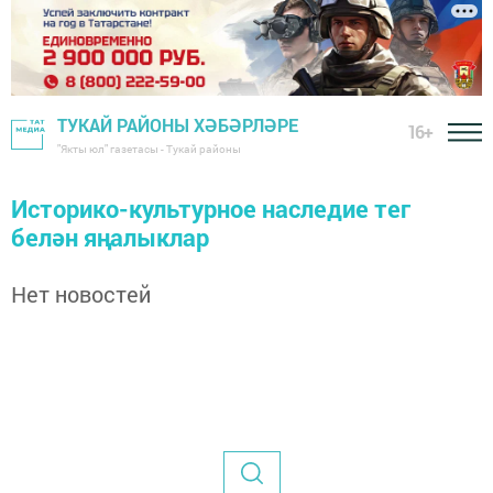
ТУКАЙ РАЙОНЫ ХӘБӘРЛӘРЕ
16+
"Якты юл" газетасы - Тукай районы
Историко-культурное наследие тег
белән яңалыклар
Нет новостей