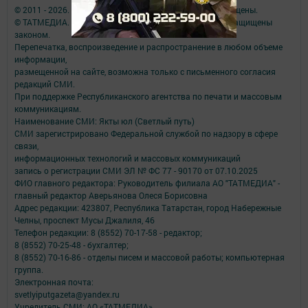
© 2011 - 2026. Якты юл (Светлый путь). Все права защищены.
© ТАТМЕДИА. Все материалы, размещенные на сайте, защищены
законом.
Перепечатка, воспроизведение и распространение в любом объеме
информации,
размещенной на сайте, возможна только с письменного согласия
редакций СМИ.
При поддержке Республиканского агентства по печати и массовым
коммуникациям.
Наименование СМИ: Якты юл (Светлый путь)
СМИ зарегистрировано Федеральной службой по надзору в сфере
связи,
информационных технологий и массовых коммуникаций
запись о регистрации СМИ ЭЛ № ФС 77 - 90170 от 07.10.2025
ФИО главного редактора: Руководитель филиала АО "ТАТМЕДИА" -
главный редактор Аверьянова Олеся Борисовна
Адрес редакции: 423807, Республика Татарстан, город Набережные
Челны, проспект Мусы Джалиля, 46
Телефон редакции: 8 (8552) 70-17-58 - редактор;
8 (8552) 70-25-48 - бухгалтер;
8 (8552) 70-16-86 - отделы писем и массовой работы; компьютерная
группа.
Электронная почта:
svetlyiputgazeta@yandex.ru
Учредитель СМИ: АО «ТАТМЕДИА»