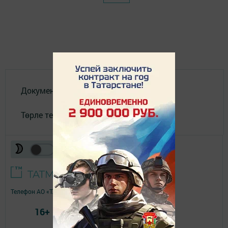
Документлар
Төрле темалар
Телефон АО «ТАТМЕДИА»:
(843) 222 09 84
16+