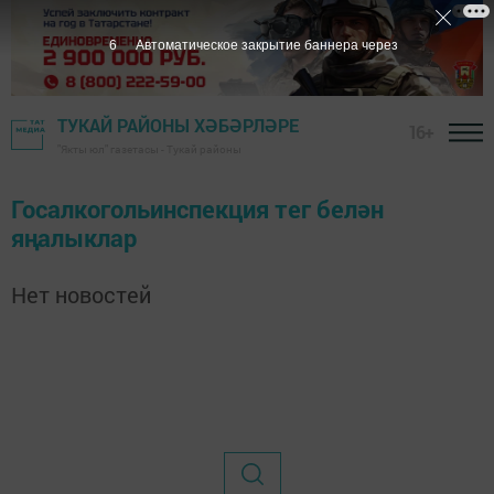
6
Автоматическое закрытие баннера через
ТУКАЙ РАЙОНЫ ХӘБӘРЛӘРЕ
16+
"Якты юл" газетасы - Тукай районы
Госалкогольинспекция тег белән
яңалыклар
Нет новостей