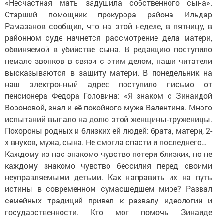
«Несчастная мать задушила собственного сына».
Старший помощник прокурора района Ильдар
Рамазанов сообщил, что на этой неделе, в пятницу, в
районном суде начнется рассмотрение дела матери,
обвиняемой в убийстве сына. В редакцию поступило
немало звонков в связи с этим делом, наши читатели
высказываются в защиту матери. В понедельник на
наш электронный адрес поступило письмо от
пенсионера Федора Головина: «Я знаком с Зинаидой
Вороновой, знал и её покойного мужа Валентина. Много
испытаний выпало на долю этой женщины-труженицы.
Похороны родных и близких ей людей: брата, матери, 2-
х внуков, мужа, сына. Не смогла спасти и последнего…
Каждому из нас знакомо чувство потери близких, но не
каждому знакомо чувство бессилия перед своими
неуправляемыми детьми. Как направить их на путь
истины в современном сумасшедшем мире? Развал
семейных традиций привел к развалу идеологии и
государственности. Кто мог помочь Зинаиде