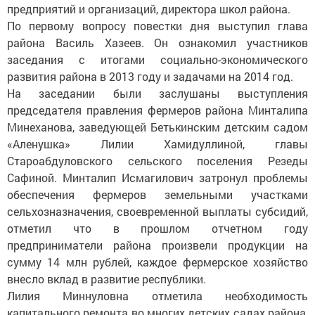
предприятий и организаций, директора школ района.
По первому вопросу повестки дня выступил глава
района Василь Хазеев. Он ознакомил участников
заседания с итогами социально-экономического
развития района в 2013 году и задачами на 2014 год.
На заседании были заслушаны выступления
председателя правления фермеров района Минталипа
Минеханова, заведующей Бетькинским детским садом
«Аленушка» Лилии Хамидуллиной, главы
Староабдуловского сельского поселения Резеды
Сафиной. Минталип Исмагилович затронул проблемы
обеспечения фермеров земельными участками
сельхозназначения, своевременной выплаты субсидий,
отметил что в прошлом отчетном году
предприниматели района произвели продукции на
сумму 14 млн рублей, каждое фермерское хозяйство
внесло вклад в развитие республики.
Лилия Миннуловна отметила необходимость
капитального ремонта во многих детских садах района,