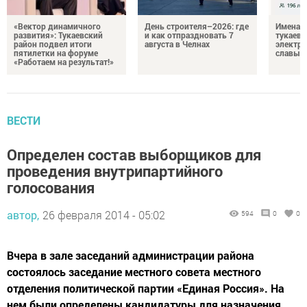
«Вектор динамичного
День строителя–2026: где
Имена п
развития»: Тукаевский
и как отпраздновать 7
тукаевц
район подвел итоги
августа в Челнах
электр
пятилетки на форуме
славы
«Работаем на результат!»
ВЕСТИ
Определен состав выборщиков для
проведения внутрипартийного
голосования
автор,
26 февраля 2014 - 05:02
594
0
0
Вчера в зале заседаний администрации района
состоялось заседание местного совета местного
отделения политической партии «Единая Россия». На
нем были определены кандидатуры для назначения