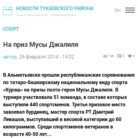
НОВОСТИ ТУКАЕВСКОГО РАЙОНА
16+
Газета "Светлый путь" - Тукаевский район
СПОРТ
На приз Мусы Джалиля
автор,
26 февраля 2014 - 14:02
746
0
0
В Альметьевске прошли республиканские соревнования
по татаро-башкирскому национальному виду спорта
«Курэш» на призы поэта-героя Мусы Джалиля. В
турнире участвовала 51 команда, в составе которых
выступили 440 спортсменов. Третье призовое место
завоевал бурдинец, мастер спорта РТ Дмитрий
Левашов, выступавший в весовой категории до 60
килограммов. Среди спортсменов-ветеранов в
возрасте 40-50 лет...