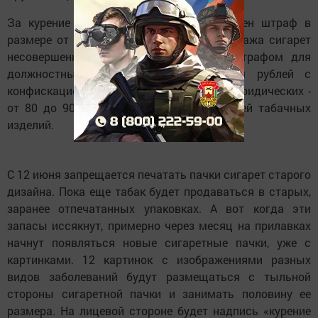
За курение в запрещенных местах введен штраф в
размере от 1 до 1,5 тысячи рублей. Продажа сигарет
несовершеннолетнему будет караться штрафом для
должностных лиц от 8 до 10 тысяч рублей с
конфискацией табачной продукции, для юридических -
от 80 до 90 тысяч рублей с конфискацией табачных
изделий.
С 12 июня запрещается печатать пачки сигарет старого
дизайна. Пока еще табак будет продаваться в старых,
заранее отпечатанных упаковках. А вот когда эти
запасы иссякнут, примерно через месяц на прилавках
начнут появляться новые сигаретные пачки, уже с
картинками. 12 картинок с изображениями разных
видов заболеваний будут размещаться с тыльной
стороны сигаретной пачки и занимать половину ее
размера. На лицевой стороне будет надпись «курение