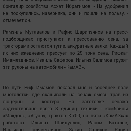
бригадир хозяйства Асхат Ибрагимов. - На удобрения
не поскупились, наверняка, они и пошли на пользу, -
отмечает он.
Рамзиль Мутавалов и Рафис Шарипзянов на пресс-
подборщиках приступают к прессованию сена, за
тракторами остаются тугие, аккуратные валки. Каждый
их них ежедневно прессует по 25 тонн сена. Рифкат
Имаметдинов, Изаиль Сафаров, Ильгиз Салимов грузят
эти рулоны на автомобили «КамАЗ».
По пути Риф Имамов показал мне и соседнее поле
многолетки, где скашивали на сенаж смесь трав из
люцерны и костера. На заготовке сенажа
задействовано всего 8 единиц техники - комбайны
«Макдон», «Ягуар», трактор К-700, на пяти «КамАЗ»ах
работают Ильшат Шайдуллин, Расим Баталов,
Ильгизар Галяветдинов, Загир Садиков, Равис