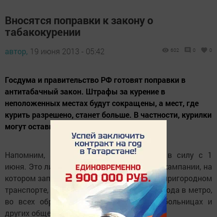
Вносятся поправки к закону о
табакокурении
автор,
19 июня 2013 - 05:42
602
0
0
Госдума и правительство РФ готовят поправки в
антитабачный закон. Штрафы за курение в
неположенных местах будут сокращены, а мест, где
курить разрешено, станет больше. В частности, курилки
могут оставить в санаториях.
Напомним, антитабачный закон вступил в силу с 1
июня. Это лишь первый этап масштабной кампании, на
котором запретили курение в городском и пригородном
транспорте, на вокзалах, в аэропортах, у входа в метро,
во всех образовательных учреждениях, больницах и
других общественных местах.