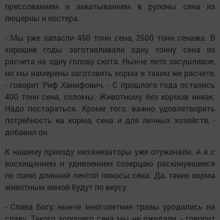
прессованием и закатыванием в рулоны сена из
люцерны и костера.
- Мы уже запасли 450 тонн сена, 2500 тонн сенажа. В
хорошие годы заготавливали одну тонну сена из
расчета на одну голову скота. Нынче лето засушливое,
но мы намерены заготовить корма в таком же расчете,
- говорит Риф Ханифович. - С прошлого года остались
400 тонн сена, соломы. Животному без кормов никак.
Надо постараться. Кроме того, важно удовлетворить
потребность на корма, сена и для личных хозяйств, -
добавил он.
К нашему приезду механизаторы уже отужинали. А я с
восхищением и удивлением созерцаю раскинувшиеся
по полю длинной лентой покосы сена. Да, такие корма
животным зимой будут по вкусу.
- Слава Богу, нынче многолетние травы уродились на
славу. Такого хорошего сена мы не ожидали, - говорит