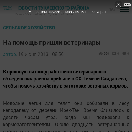
НОВОСТИ ТУКАЕВСКОГО РАЙОНА
16+
4
Автоматическое закрытие баннера через
Газета "Светлый путь" - Тукаевский район
СЕЛЬСКОЕ ХОЗЯЙСТВО
На помощь пришли ветеринары
автор,
19 июня 2013 - 08:56
660
0
0
В прошлую пятницу работники ветеринарного
объединения района прибыли в СХП имени Сайдашева,
чтобы помочь хозяйству в заготовке веточных кормов.
Молодые ветки для телят они собирали в лесу
неподалеку от деревни Ирек-Тан. Время близилось к
десяти часам утра, когда мы подъехали к
кормозаготовителям. Около двадцати ветеринарных
работников с топорами и ножами в руках рубили