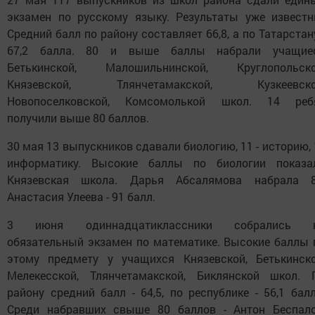
экзамен по русскому языку. Результаты уже известн
Средний балл по району составляет 66,8, а по Татарстану
67,2 балла. 80 и выше баллы набрали учащие
Бетькинской, Малошильнинской, Круглопольско
Князевской, Тлянчетамакской, Кузкеевско
Новопоселковской, Комсомолькой школ. 14 реб
получили выше 80 баллов.
30 мая 13 выпускников сдавали биологию, 11 - историю, 1
информатику. Высокие баллы по биологии показа
Князевская школа. Дарья Абсалямова набрала 8
Анастасия Улеева - 91 балл.
3 июня одиннадцатиклассники собрались 
обязательный экзамен по математике. Высокие баллы 
этому предмету у учащихся Князевской, Бетькинско
Мелекесской, Тлянчетамакской, Биклянской школ. 
району средний балл - 64,5, по республике - 56,1 балл
Среди набравших свыше 80 баллов - Антон Беспало