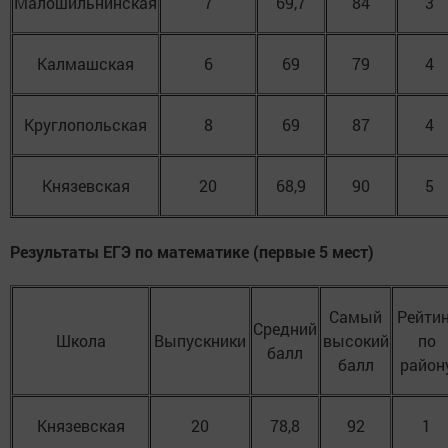
Малошильнинская
7
69,7
84
3
Калмашская
6
69
79
4
Круглопольская
8
69
87
4
Князевская
20
68,9
90
5
Результаты ЕГЭ по математике (первые 5 мест)
Самый
Рейтин
Средний
Школа
Выпускники
высокий
по
балл
балл
район
Князевская
20
78,8
92
1