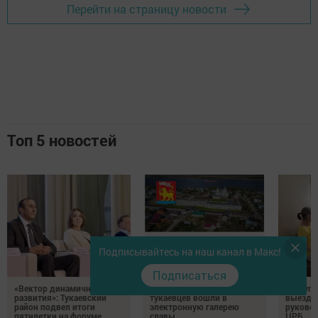
Перейти на страницу новости
Топ 5 новостей
Подписывайтесь на наш канал в Макс!
Подписаться
«Вектор динамичного
Имена почти 200
В Круг
развития»: Тукаевский
тукаевцев вошли в
выездн
район подвел итоги
электронную галерею
руковод
пятилетки на форуме
славы
ЦРБ