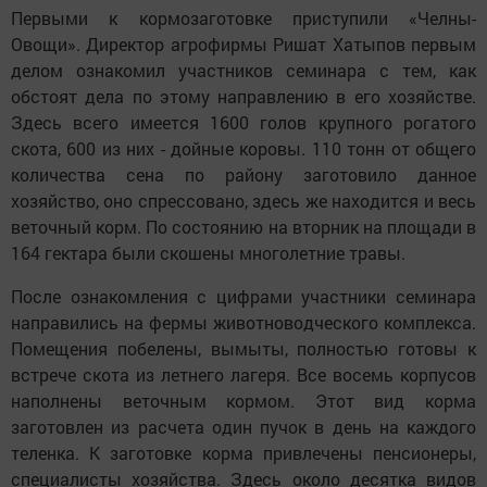
Первыми к кормозаготовке приступили «Челны-
Овощи». Директор агрофирмы Ришат Хатыпов первым
делом ознакомил участников семинара с тем, как
обстоят дела по этому направлению в его хозяйстве.
Здесь всего имеется 1600 голов крупного рогатого
скота, 600 из них - дойные коровы. 110 тонн от общего
количества сена по району заготовило данное
хозяйство, оно спрессовано, здесь же находится и весь
веточный корм. По состоянию на вторник на площади в
164 гектара были скошены многолетние травы.
После ознакомления с цифрами участники семинара
направились на фермы животноводческого комплекса.
Помещения побелены, вымыты, полностью готовы к
встрече скота из летнего лагеря. Все восемь корпусов
наполнены веточным кормом. Этот вид корма
заготовлен из расчета один пучок в день на каждого
теленка. К заготовке корма привлечены пенсионеры,
специалисты хозяйства. Здесь около десятка видов