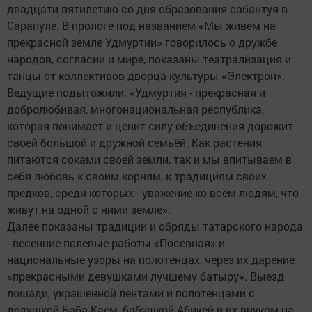
двадцати пятилетию со дня образования сабантуя в
Сарапуле. В прологе под названием «Мы живем на
прекрасной земле Удмуртии» говорилось о дружбе
народов, согласии и мире, показаны театрализация и
танцы от коллективов дворца культуры «Электрон».
Ведущие подытожили: «Удмуртия - прекрасная и
добролюбивая, многонациональная республика,
которая понимает и ценит силу объединения дорожит
своей большой и дружной семьёй. Как растения
питаются соками своей земли, так и мы впитываем в
себя любовь к своим корням, к традициям своих
предков, среди которых - уважение ко всем людям, что
живут на одной с ними земле».
Далее показаны традиции и обряды татарского народа
- весенние полевые работы «Посевная» и
национальные узоры на полотенцах, через их дарение
«прекрасными девушками лучшему батыру». Выезд
лошади, украшенной лентами и полотенцами с
дедушкой Баба-Каем, бабушкой Абикей и их внуком на