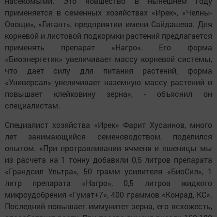
насекомыми. Это новшество в нынешнем году
применяется в семенных хозяйствах «Ирек», «Челны-
Овощи», «Гигант», предприятии имени Сайдашева. Для
корневой и листовой подкормки растений предлагается
применять препарат «Нагро». Его форма
«Биоэнергетик» увеличивает массу корневой системы,
что дает силу для питания растений, форма
«Универсал» увеличивает наземную массу растений и
повышает клейковину зерна», - объяснил он
специалистам.
Специалист хозяйства «Ирек» Фарит Хусаинов, много
лет занимающийся семеноводством, поделился
опытом. «При протравливании ячменя и пшеницы мы
из расчета на 1 тонну добавили 0,5 литров препарата
«Грандсил Ультра», 50 грамм усилителя «БиоСил», 1
литр препарата «Нагро», 0,5 литров жидкого
микроудобрения «Гумат+7», 400 граммов «Конрад, КС».
Последний повышает иммунитет зерна, его всхожесть,