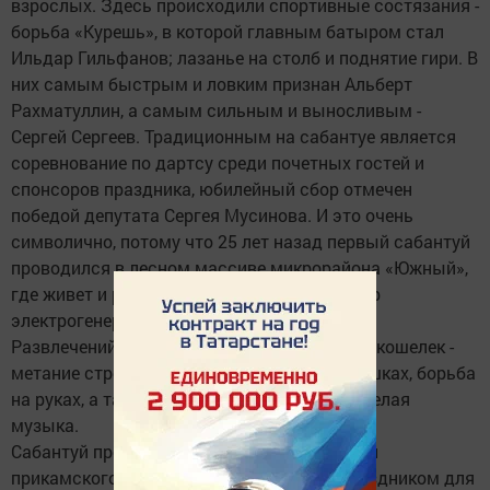
взрослых. Здесь происходили спортивные состязания -
борьба «Курешь», в которой главным батыром стал
Ильдар Гильфанов; лазанье на столб и поднятие гири. В
них самым быстрым и ловким признан Альберт
Рахматуллин, а самым сильным и выносливым -
Сергей Сергеев. Традиционным на сабантуе является
соревнование по дартсу среди почетных гостей и
спонсоров праздника, юбилейный сбор отмечен
победой депутата Сергея Мусинова. И это очень
символично, потому что 25 лет назад первый сабантуй
проводился в лесном массиве микрорайона «Южный»,
где живет и работает генеральный директор
электрогенераторного завода.
Развлечений хватало всем на любой вкус и кошелек -
метание стрел, стрельба из лука, бои на мешках, борьба
на руках, а также татарские угощения и веселая
музыка.
Сабантуй процветает и радует всех жителей
прикамского города, он стал не только праздником для