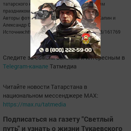
татарского народа, но и всеобщим народным
праздником.
Авторы фотографий - Сергей Киилин, Илья Капин и
Александр Созонов.
Источник:http://sarapul.net/news/2016/06/08/161769
Следите за самым важным и интересным в
Telegram-канале
Татмедиа
Читайте новости Татарстана в
национальном мессенджере MАХ:
https://max.ru/tatmedia
Подписаться на газету "Светлый
путь" и узнать о жизни Тукаевского