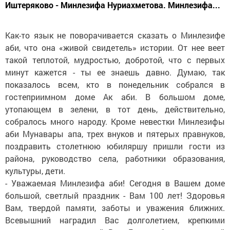
Иштеряково - Минлезифа Нуриахметова. Минлезифа...
Как-то язык не поворачивается сказать о Минлезифе
аби, что она «живой свидетель» истории. От нее веет
такой теплотой, мудростью, добротой, что с первых
минут кажется - ты ее знаешь давно. Думаю, так
показалось всем, кто в понедельник собрался в
гостеприимном доме Ак аби. В большом доме,
утопающем в зелени, в тот день, действительно,
собралось много народу. Кроме невестки Минлезифы
аби Мунавары апа, трех внуков и пятерых правнуков,
поздравить столетнюю юбиляршу пришли гости из
района, руководство села, работники образования,
культуры, дети.
- Уважаемая Минлезифа аби! Сегодня в Вашем доме
большой, светлый праздник - Вам 100 лет! Здоровья
Вам, твердой памяти, заботы и уважения ближних.
Всевышний наградил Вас долголетием, крепкими