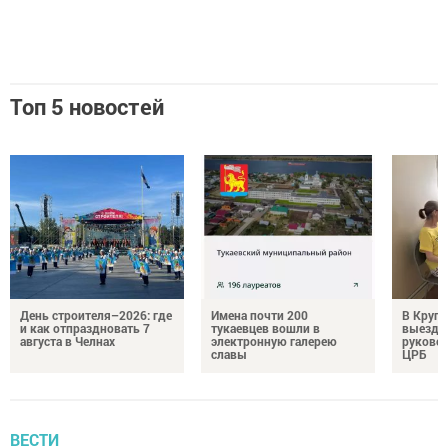
Топ 5 новостей
День строителя–2026: где
Имена почти 200
В Круг
и как отпраздновать 7
тукаевцев вошли в
выездн
августа в Челнах
электронную галерею
руковод
славы
ЦРБ
ВЕСТИ