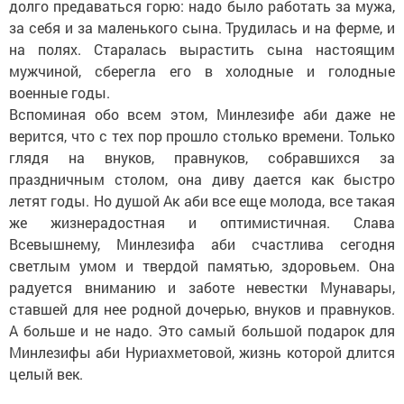
долго предаваться горю: надо было работать за мужа,
за себя и за маленького сына. Трудилась и на ферме, и
на полях. Старалась вырастить сына настоящим
мужчиной, сберегла его в холодные и голодные
военные годы.
Вспоминая обо всем этом, Минлезифе аби даже не
верится, что с тех пор прошло столько времени. Только
глядя на внуков, правнуков, собравшихся за
праздничным столом, она диву дается как быстро
летят годы. Но душой Ак аби все еще молода, все такая
же жизнерадостная и оптимистичная. Слава
Всевышнему, Минлезифа аби счастлива сегодня
светлым умом и твердой памятью, здоровьем. Она
радуется вниманию и заботе невестки Мунавары,
ставшей для нее родной дочерью, внуков и правнуков.
А больше и не надо. Это самый большой подарок для
Минлезифы аби Нуриахметовой, жизнь которой длится
целый век.