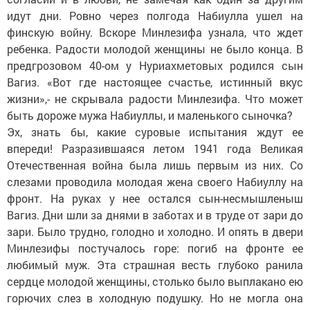
идут дни. Ровно через полгода Набиулла ушел на
финскую войну. Вскоре Минлезифа узнала, что ждет
ребенка. Радости молодой женщины не было конца. В
предгрозовом 40-ом у Нуриахметовых родился сын
Вагиз. «Вот где настоящее счастье, истинный вкус
жизни»,- не скрывала радости Минлезифа. Что может
быть дороже мужа Набиуллы, и маленького сыночка?
Эх, знать бы, какие суровые испытания ждут ее
впереди! Разразившаяся летом 1941 года Великая
Отечественная война была лишь первым из них. Со
слезами проводила молодая жена своего Набиуллу на
фронт. На руках у нее остался сын-несмышленыш
Вагиз. Дни шли за днями в заботах и в труде от зари до
зари. Было трудно, голодно и холодно. И опять в двери
Минлезифы постучалось горе: погиб на фронте ее
любимый муж. Эта страшная весть глубоко ранила
сердце молодой женщины, столько было выплакано ею
горючих слез в холодную подушку. Но не могла она