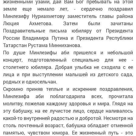
жизненными узами, дай Вам Бог пребывать на этой
земле еще немало лет, - сердечно поздравил
Минлезифу Нуриахметову заместитель главы района
Люция Ахметова. Затем были зачитаны
Поздравительные письма юбиляру от Президента
России Владимира Путина и Президента Республики
Татарстан Рустама Минниханова.
По душе Минлезифы аби пришелся и небольшой
концерт, подготовленный специально для нее -
столетнего юбиляра. Добрая улыбка не сходила с ее
лица и при выступлении малышей из детского сада,
родных и односельчан.
Скромно приняв теплые и искренние поздравления,
Минлезифа аби поблагодарила всех, прочитала
молитву, пожелав каждому здоровья и мира. Глядя на
эту бабушку, на ее лучистое лицо, сердце наливалось
какой-то внутренней радостью и добротой. Несмотря на
столь почтенный возраст, бабушка обладает отменной
памятью, чувством юмора. Ее жизненный путь - это