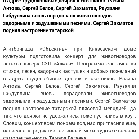
в адрес трудолюбивых доярок и скотников. Разина
Аитова, Сергей Белов, Сергей Захматов, Раузалия
Габдуллина вновь порадовали животноводов
задорными и задушевными песнями. Сергей Захматов
поднял настроение татарской...
Агитбригада «Объектив» при Князевском доме
культуры подготовила концерт для животноводов
летнего лагеря СХП «Алмаз». Программа состояла из
стихов, песен, задорных частушек и добрых пожеланий
в адрес трудолюбивых доярок и скотников. Разина
Аитова, Сергей Белов, Сергей Захматов, Раузалия
Габдуллина вновь порадовали животноводов
задорными и задушевными песнями. Сергей Захматов
поднял настроение татарской плясовой мелодией, да
так, что доярки не удержались, тоже пустились в круг.
Словом, концерт всем понравился, нас пригласили еще,
написала в редакцию активный член художественной
самодеятельности Тамара Багаева.