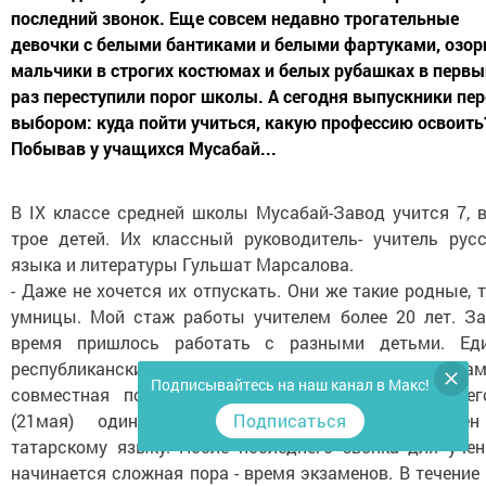
последний звонок. Еще совсем недавно трогательные
девочки с белыми бантиками и белыми фартуками, озо
мальчики в строгих костюмах и белых рубашках в первы
раз переступили порог школы. А сегодня выпускники пе
выбором: куда пойти учиться, какую профессию освоить
Побывав у учащихся Мусабай...
В IX классе средней школы Мусабай-Завод учится 7, в
трое детей. Их классный руководитель- учитель русс
языка и литературы Гульшат Марсалова.
- Даже не хочется их отпускать. Они же такие родные, 
умницы. Мой стаж работы учителем более 20 лет. За
время пришлось работать с разными детьми. Ед
республиканские тесты, единые государственные экзам
Подписывайтесь на наш канал в Макс!
совместная подготовка с детьми… Вот только сег
Подписаться
(21мая) одиннадцатиклассники сдавали экзаме
татарскому языку. После последнего звонка для учен
начинается сложная пора - время экзаменов. В течение