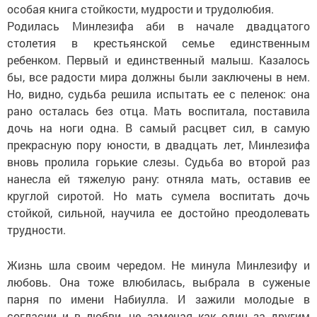
особая книга стойкости, мудрости и трудолюбия.
Родилась Минлезифа аби в начале двадцатого
столетия в крестьянской семье единственным
ребенком. Первый и единственный малыш. Казалось
бы, все радости мира должны были заключены в нем.
Но, видно, судьба решила испытать ее с пеленок: она
рано осталась без отца. Мать воспитала, поставила
дочь на ноги одна. В самый расцвет сил, в самую
прекрасную пору юности, в двадцать лет, Минлезифа
вновь пролила горькие слезы. Судьба во второй раз
нанесла ей тяжелую рану: отняла мать, оставив ее
круглой сиротой. Но мать сумела воспитать дочь
стойкой, сильной, научила ее достойно преодолевать
трудности.
Жизнь шла своим чередом. Не минула Минлезифу и
любовь. Она тоже влюбилась, выбрала в суженые
парня по имени Набиулла. И зажили молодые в
согласии и в любви, не замечая как один за другим