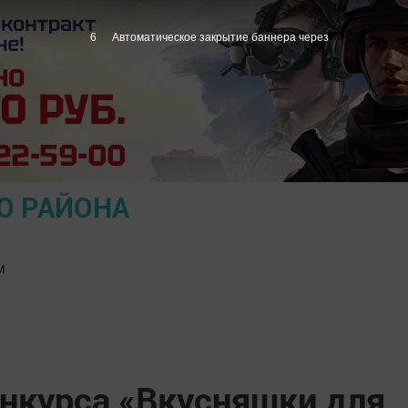
5
Автоматическое закрытие баннера через
О РАЙОНА
м
онкурса «Вкусняшки для