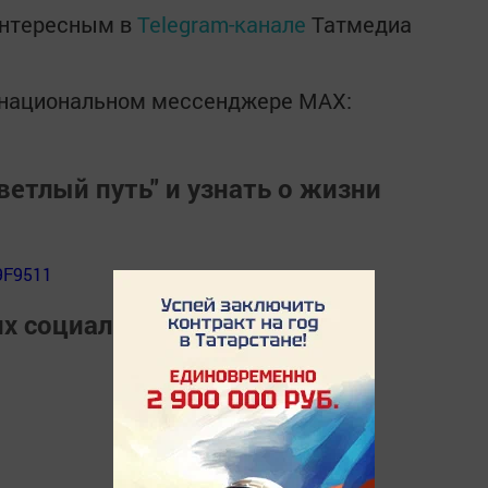
интересным в
Telegram-канале
Татмедиа
в национальном мессенджере MАХ:
ветлый путь" и узнать о жизни
9F9511
их социальных сетях