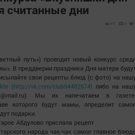
 считанные дни
677
0
Светлый путь») проводит новый конкурс сред
ы». В преддверии праздника Дня матери буду
исылайте свои рецепты блюд (с фото) на наш
kte (http://vk.com/club54482574)
либо на наш
ul@mail.ru). Мы их напечатаем в газете
аве которого будут мамы, определит само
дут подарки.
тарое Абдулово прислала рецепт
татарского народа чак-чак самое главное блюд