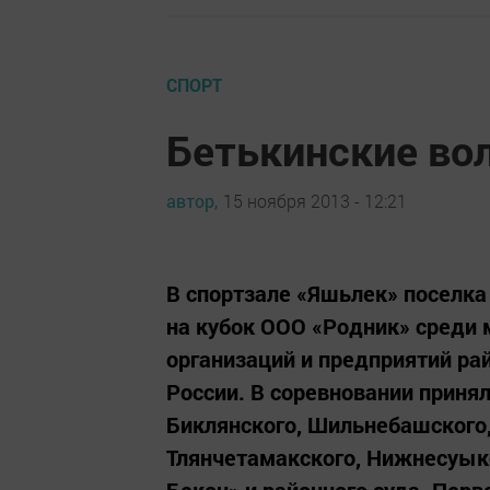
СПОРТ
Бетькинские во
автор,
15 ноября 2013 - 12:21
В спортзале «Яшьлек» поселка
на кубок ООО «Родник» среди 
организаций и предприятий ра
России. В соревновании приня
Биклянского, Шильнебашского,
Тлянчетамакского, Нижнесуык
Бекон» и районного суда. Перво