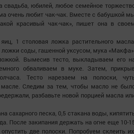
а свадьба, юбилей, любое семейное торжеств
ама очень любит чак-чак. Вместе с бабушкой м
акой красивый чак-чак», пишет она в свое
иц, 1 столовая ложка растительного масла
й ложки соды, гашенной уксусом, мука «Макфа»
ожкой. Вымесив тесто, выкладываем его н
емного обваливаем в муке. Затем, прикры
олчаса. Тесто нарезаем на полоски, чут
 масле. Следим за тем, чтобы масло не был
едержали, разбавьте новой порцией масла ил
на сахарного песка, 0,5 стакана воды, кипятит
да. После закипания держать на огне еще 10-1
опустить две полоски. Попробуем склеить их