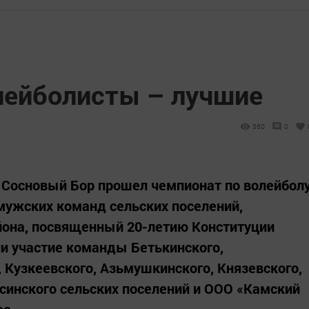
лейболисты – лучшие
560
0
 Сосновый Бор прошел чемпионат по волейбол
мужских команд сельских поселений,
йона, посвященный 20-летию Конституции
ли участие команды Бетькинского,
 Кузкеевского, Азьмушкинского, Князевского,
синского сельских поселений и ООО «Камский
е...