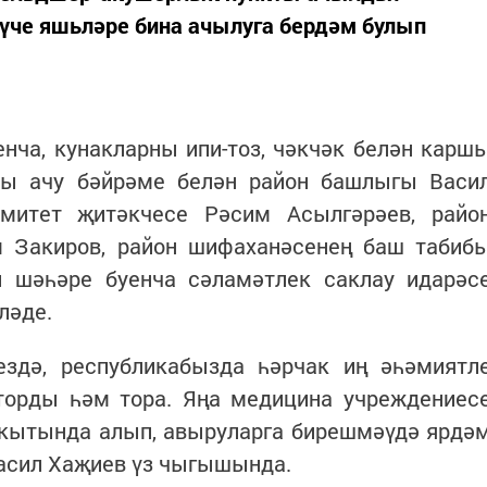
лүче яшьләре бина ачылуга бердәм булып
енча, кунакларны ипи-тоз, чәкчәк белән карш
ы ачу бәйрәме белән район башлыгы Васи
митет җитәкчесе Рәсим Асылгәрәев, райо
 Закиров, район шифаханәсенең баш табиб
 шәһәре буенча сәламәтлек саклау идарәс
ләде.
ездә, республикабызда һәрчак иң әһәмиятл
торды һәм тора. Яңа медицина учреждениес
вакытында алып, авыруларга бирешмәүдә ярдә
Васил Хаҗиев үз чыгышында.