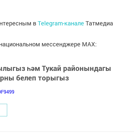
интересным в
Telegram-канале
Татмедиа
в национальном мессенджере MАХ:
зылыгыз һәм Тукай районындагы
арны белеп торыгыз
9F9499