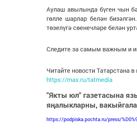
Аулаш авылында бүген чын бә
гөлле шарлар белән бизәлгә
төзелүгә сөенечләре белән ур
Следите за самым важным и 
Читайте новости Татарстана 
https://max.ru/tatmedia
"Якты юл" газетасына я
яңалыкларны, вакыйгал
https://podpiska.pochta.ru/press/%D0%