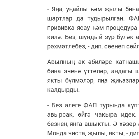
- Яңа, уңайлы һәм җылы бина
шартлар да тудырылган. ФАП
прививка ясау һәм процедура
килә. Без, шундый зур бүләк 
рәхмәтлебез, - дип, сөенеп сө
Авылның ак әбиләре катнашы
бина эченә үттеләр, андагы
якты бүлмәләр, яңа җиһазлар
калдырды.
- Без әлеге ФАП турында кү
авырсак, өйгә чакыра идек.
безнең янга ашыкты. Ә хәзер 
Монда чиста, җылы, якты, - д