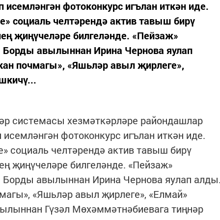
 исемләнгән фотоконкурс игълан иткән иде.
е» социаль челтәрендә актив тавыш бирү
ең җиңүчеләре билгеләнде. «Пейзаж»
 Борды авылыннан Ирина Чернова яулап
ан почмагы», «Яшьләр авыл җирлеге»,
кичү...
әләр системасы хезмәткәрләре райондашлар
 исемләнгән фотоконкурс игълан иткән иде.
» социаль челтәрендә актив тавыш бирү
ең җиңүчеләре билгеләнде. «Пейзаж»
 Борды авылыннан Ирина Чернова яулап алды
магы», «Яшьләр авыл җирлеге», «Елмай»
ылыннан Гүзәл Мөхәммәтнәбиевага тиңнәр