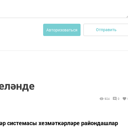
Отправить
Авторизоваться
еләнде
924
0
әләр системасы хезмәткәрләре райондашлар