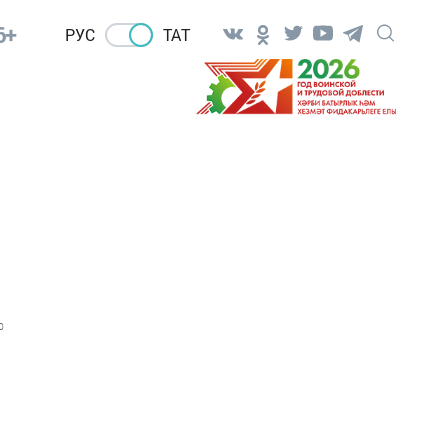
6+
РУС
ТАТ
0