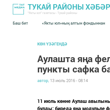
ТУКАЙ РАЙОНЫ ХӘБӘ
"Якты юл" газетасы - Тукай районы
Баш бит
«Якты юл»ның алтын фондыннан
КӨН ҮЗӘГЕНДӘ
Аулашта яңа ф
пункты сафка б
автор,
13 июль 2016 - 08:14
11 июль көнне Аулаш авылыны
булды: биредә яңа модульле