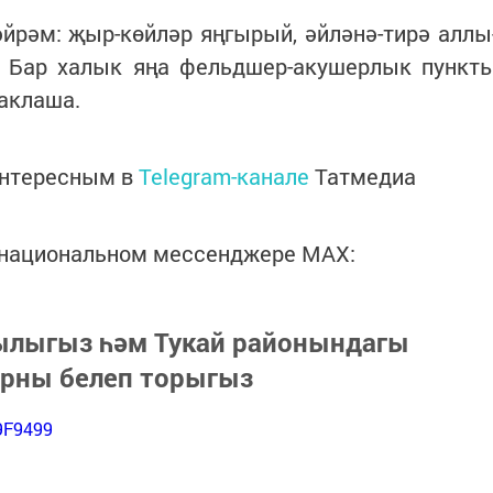
йрәм: җыр-көйләр яңгырый, әйләнә-тирә аллы
н. Бар халык яңа фельдшер-акушерлык пункт
таклаша.
интересным в
Telegram-канале
Татмедиа
в национальном мессенджере MАХ:
зылыгыз һәм Тукай районындагы
арны белеп торыгыз
9F9499