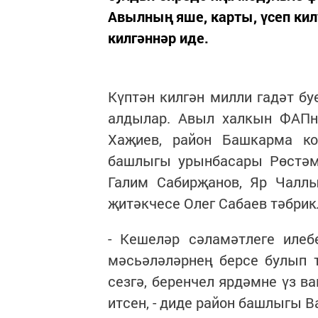
Авылның яше, карты, үсеп ки
килгәннәр иде.
Күптән килгән милли гадәт бу
алдылар. Авыл халкын ФАПн
Хаҗиев, район Башкарма ко
башлыгы урынбасары Рөстәм
Галим Сабирҗанов, Яр Чаллы
җитәкчесе Олег Сабаев тәбрик
- Кешеләр сәламәтлеге илеб
мәсьәләләрнең берсе булып 
сезгә, беренчел ярдәмне үз 
итсен, - диде район башлыгы 