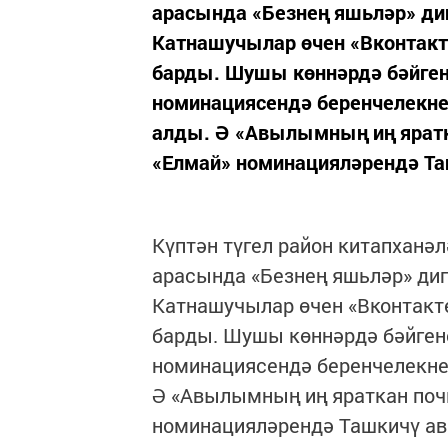
арасында «Безнең яшьләр» дип
Катнашучылар өчен «Вконтакт
барды. Шушы көннәрдә бәйген
номинациясендә беренчелекне
алды. Ә «Авылымның иң яратк
«Елмай» номинацияләрендә Таш
Күптән түгел район китапхан
арасында «Безнең яшьләр» дип
Катнашучылар өчен «Вконтакте
барды. Шушы көннәрдә бәйген
номинациясендә беренчелекне
Ә «Авылымның иң яраткан поч
номинацияләрендә Ташкичү ав