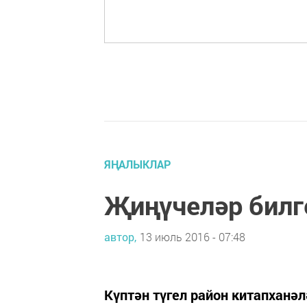
ЯҢАЛЫКЛАР
Җиңүчеләр билг
автор,
13 июль 2016 - 07:48
Күптән түгел район китапхан