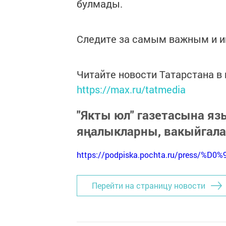
булмады.
Следите за самым важным и 
Читайте новости Татарстана 
https://max.ru/tatmedia
"Якты юл" газетасына я
яңалыкларны, вакыйгал
https://podpiska.pochta.ru/press/%D0%
Перейти на страницу новости