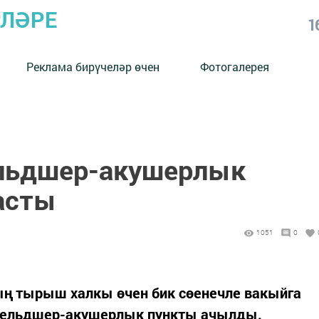
РЛӘРЕ
1
Реклама бирүчеләр өчен
Фотогалерея
ельдшер-акушерлык
асты
1051
0
ң тырыш халкы өчен бик сөенечле вакыйга
 фельдшер-акушерлык пункты ачылды.