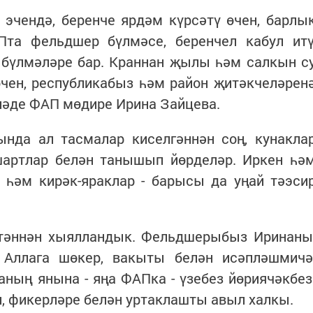
 эчендә, беренче ярдәм күрсәтү өчен, барлы
та фельдшер бүлмәсе, беренчел кабул итү
 бүлмәләре бар. Краннан җылы һәм салкын с
өчен, республикабыз һәм район җитәкчеләрен
йләде ФАП мөдире Ирина Зайцева.
нда ал тасмалар киселгәннән соң, кунакла
 шартлар белән танышып йөрделәр. Иркен һә
 һәм кирәк-яраклар - барысы да уңай тәэси
птәннән хыялландык. Фельдшерыбыз Иринаны
 Аллага шөкер, вакыты белән исәпләшмичә
аның янына - яңа ФАПка - үзебез йөриячәкбез
ип, фикерләре белән уртаклашты авыл халкы.