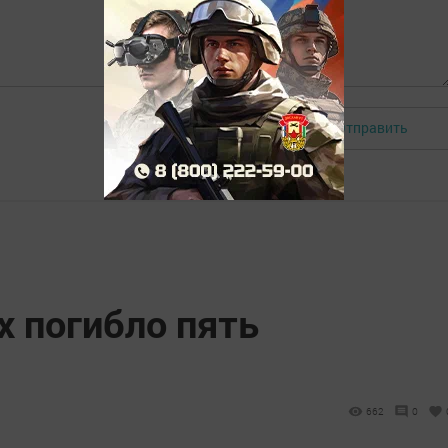
Отправить
Авторизоваться
х погибло пять
662
0