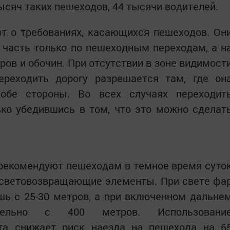
ысяч таких пешеходов, 44 тысячи водителей.
т о требованиях, касающихся пешеходов. Он
часть только по пешеходным переходам, а н
аров и обочин. При отсутствии в зоне видимост
ереходить дорогу разрешается там, где он
обе стороны. Во всех случаях переходит
ько убедившись в том, что это можно сделат
рекомендуют пешеходам в темное время суто
 световозвращающие элементы. При свете фа
ь с 25-30 метров, а при включенном дальне
ельно с 400 метров. Использовани
та снижает риск наезда на пешехода на 6