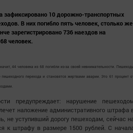
да зафиксировано 10 дорожно-транспортных
одов. В них погибло пять человек, столько же
нче зарегистрировано 736 наездов на
68 человек.
начит, 44 человека из 68 погибли из-за своей невнимательности. Пешеход
 пешеходного перехода и становятся жертвами аварии. Это 61 процент о
ходами.
ости предупреждает: нарушение пешеходо
лечет наложение административного штрафа 
ль, не уступивший дорогу пешеходам, сейчас н
ся к штрафу в размере 1500 рублей. С начал