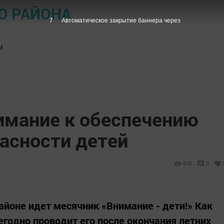
О РАЙОНА
7
Автоматическое закрытие баннера через
м
мание к обеспечению
асности детей
642
0
 районе идет месячник «Внимание - дети!» Как
егодно проводит его после окончания летних