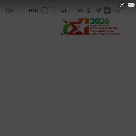
16+
РУС
ТАТ
0