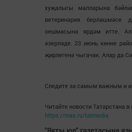
хуҗалыгы малларына бәйлә
ветеринария берләшмәсе 
оешмасына ярдәм итте. Ал
әзерләде. 23 июнь көнне рай
җирлегенә чыгачак. Алар да 
Следите за самым важным и 
Читайте новости Татарстана 
https://max.ru/tatmedia
"Якты юл" газетасына я