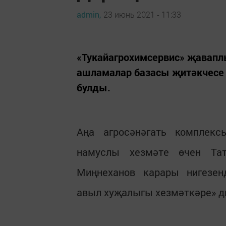
admin,
23 июнь 2021 - 11:33
«Тукайагрохимсервис» җавап
ашламалар базасы җитәкчесе 
булды.
Аңа агросәнәгать комплек
намуслы хезмәте өчен Тат
Миңнеханов карары нигезен
авыл хуҗалыгы хезмәткәре» д