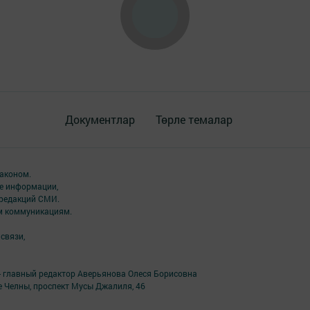
Документлар
Төрле темалар
аконом.
ме информации,
 редакций СМИ.
ым коммуникациям.
связи,
- главный редактор Аверьянова Олеся Борисовна
е Челны, проспект Мусы Джалиля, 46