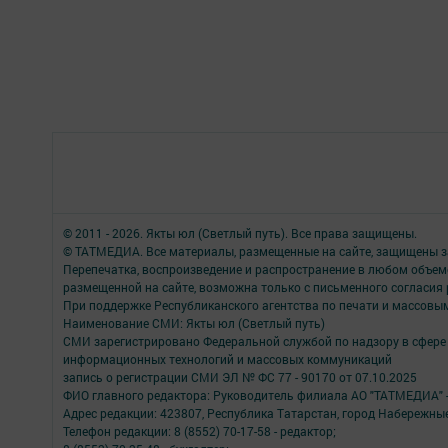
© 2011 - 2026. Якты юл (Светлый путь). Все права защищены.
© ТАТМЕДИА. Все материалы, размещенные на сайте, защищены з
Перепечатка, воспроизведение и распространение в любом объе
размещенной на сайте, возможна только с письменного согласия
При поддержке Республиканского агентства по печати и массов
Наименование СМИ: Якты юл (Светлый путь)
СМИ зарегистрировано Федеральной службой по надзору в сфере 
информационных технологий и массовых коммуникаций
запись о регистрации СМИ ЭЛ № ФС 77 - 90170 от 07.10.2025
ФИО главного редактора: Руководитель филиала АО "ТАТМЕДИА" 
Адрес редакции: 423807, Республика Татарстан, город Набережны
Телефон редакции: 8 (8552) 70-17-58 - редактор;