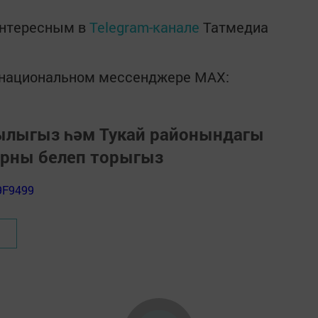
интересным в
Telegram-канале
Татмедиа
в национальном мессенджере MАХ:
зылыгыз һәм Тукай районындагы
арны белеп торыгыз
9F9499