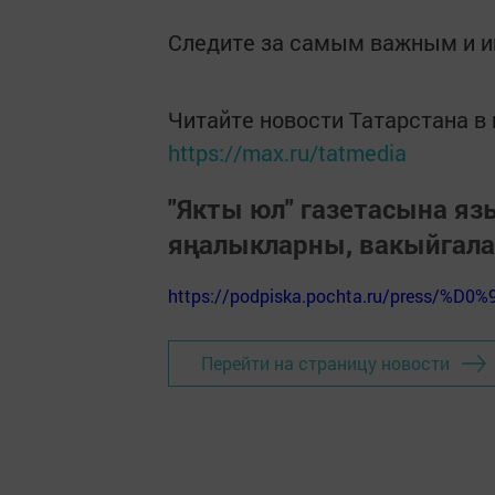
Следите за самым важным и 
Читайте новости Татарстана 
https://max.ru/tatmedia
"Якты юл" газетасына я
яңалыкларны, вакыйгал
https://podpiska.pochta.ru/press/%D0%
Перейти на страницу новости