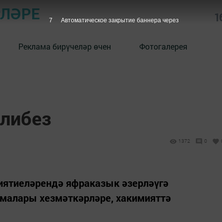
РЛӘРЕ
1
6
Автоматическое закрытие баннера через
Реклама бирүчеләр өчен
Фотогалерея
либез
1372
0
иятиеләрендә яфраказык әзерләүгә
шмалары хезмәткәрләре, хакимияттә