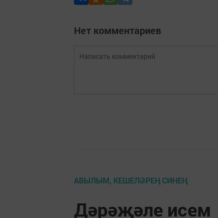
Нет комментариев
АВЫЛЫМ, КЕШЕЛӘРЕҢ СИНЕҢ
Дәрәҗәле исем