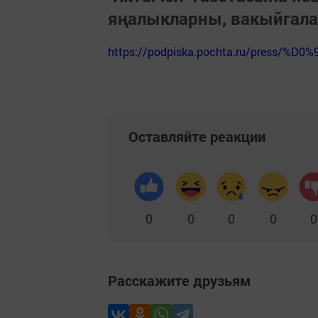
яңалыкларны, вакыйгал
https://podpiska.pochta.ru/press/%D0%
Оставляйте реакции
0
0
0
0
0
Расскажите друзьям