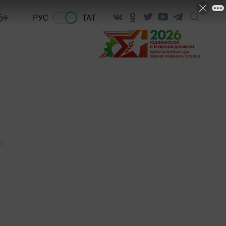
6+
РУС
ТАТ
0