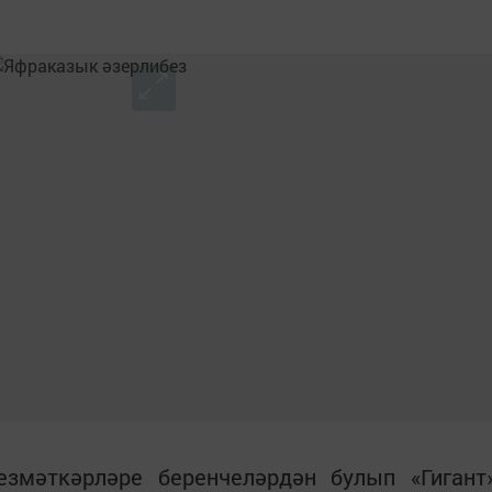
змәткәрләре беренчеләрдән булып «Гигант