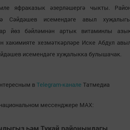
мле яфраказык әзерләшергә чыкты. Райо
дә Сәйдәшев исемендәге авыл хуҗалыг
ар йөз бәйләмнән артык витаминлы азы
он хакимияте хезмәткәрләре Иске Абдул авы
Сәйдәшев исемендәге хуҗалыкка булышачак.
интересным в
Telegram-канале
Татмедиа
в национальном мессенджере MАХ:
зылыгыз һәм Тукай районындагы