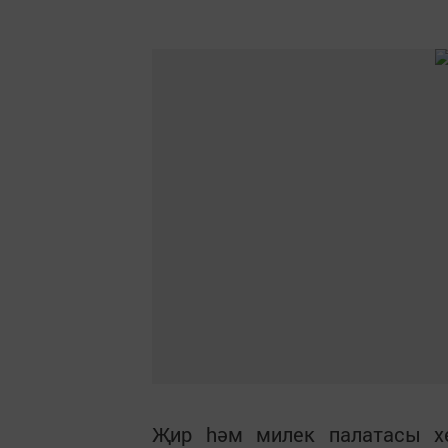
Җир hәм милек палатасы хе