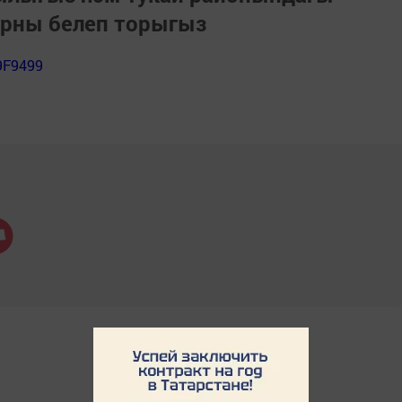
арны белеп торыгыз
9F9499