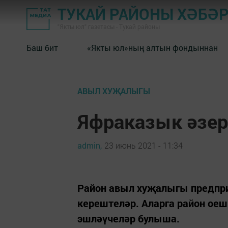
ТУКАЙ РАЙОНЫ ХӘБӘ
"Якты юл" газетасы - Тукай районы
Баш бит
«Якты юл»ның алтын фондыннан
АВЫЛ ХУҖАЛЫГЫ
Яфраказык әзер
admin,
23 июнь 2021 - 11:34
Район авыл хуҗалыгы предпр
керештеләр. Аларга район ое
эшләүчеләр булыша.