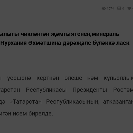
1674
0
лылыгы чикләнгән җәмгыятенең минераль
Нурхания Әхмәтшина дәрәҗәле бүләккә лаек
сы үсешенә керткән өлеше һәм күпьеллы
арстан Республикасы Президенты Рөстә
дә «Татарстан Республикасының атказанга
игән исем бирелде.