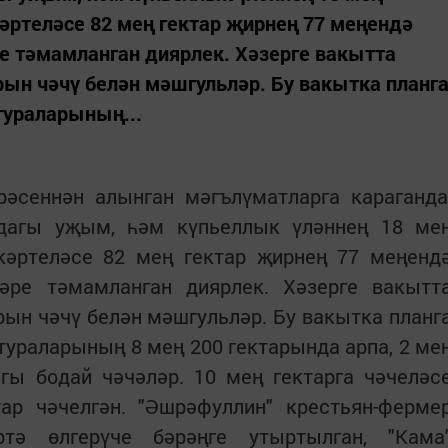
әртеләсе 82 мең гектар җирнең 77 меңендә
е тәмамланган диярлек. Хәзерге вакытта
ын чәчү белән мәшгульләр. Бу вакытка планг
тураларының...
әсеннән алынган мәгълүматларга караганда
рдагы уҗым, һәм күпьеллык үләннең 18 ме
кәртеләсе 82 мең гектар җирнең 77 меңенд
әре тәмамланган диярлек. Хәзерге вакытт
ын чәчү белән мәшгульләр. Бу вакытка планг
ьтураларының 8 мең 200 гектарында арпа, 2 ме
згы бодай чәчәләр. 10 мең гектарга чәчеләс
ар чәчелгән. "Әшрәфуллин" крестьян-ферме
тә өлгерүче бәрәңге утыртылган, "Кама