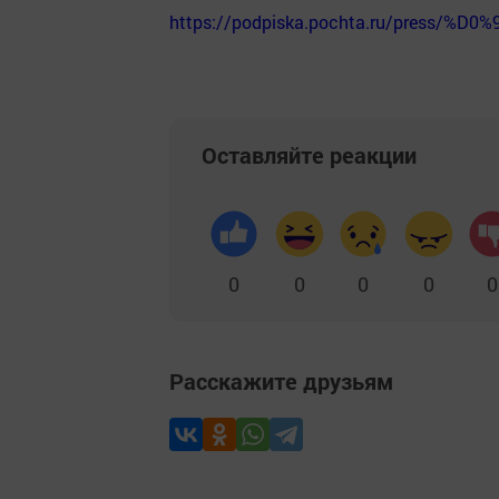
https://podpiska.pochta.ru/press/%D0%
Оставляйте реакции
0
0
0
0
0
Расскажите друзьям