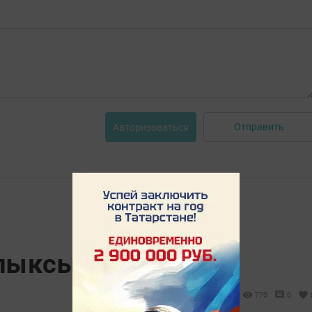
Отправить
Авторизоваться
лыксыз утырма
770
0