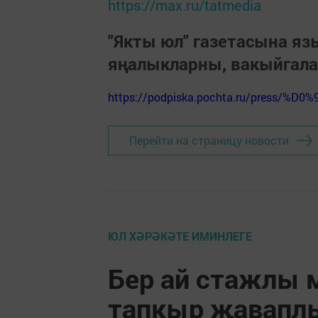
https://max.ru/tatmedia
"Якты юл" газетасына я
яңалыкларны, вакыйгал
https://podpiska.pochta.ru/press/%D0%
Перейти на страницу новости
ЮЛ ХӘРӘКӘТЕ ИМИНЛЕГЕ
Бер ай стажлы 
тапкыр җавапл