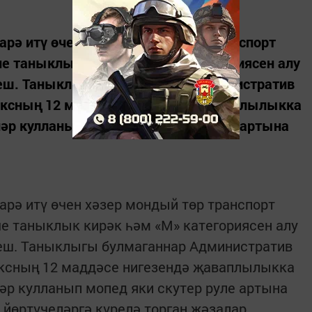
арә итү өчен хәзер мондый төр транспорт
че таныклык кирәк һәм «М» категориясен алу
тиеш. Таныклыгы булмаганнар Административ
ексның 12 маддәсе нигезендә җаваплылыкка
әр кулланып мопед яки скутер руле артына
арә итү өчен хәзер мондый төр транспорт
че таныклык кирәк һәм «М» категориясен алу
иеш. Таныклыгы булмаганнар Административ
ексның 12 маддәсе нигезендә җаваплылыкка
әр кулланып мопед яки скутер руле артына
йөртүчеләргә күрелә торган җәзалар