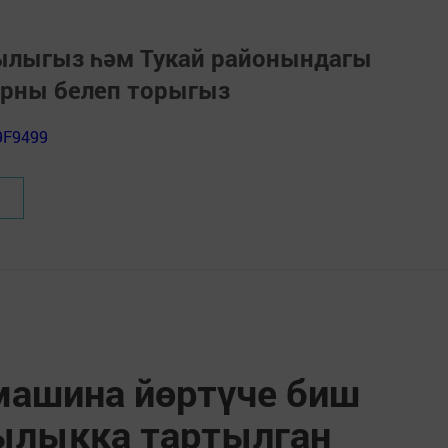
зылыгыз һәм Тукай районындагы
арны белеп торыгыз
9F9499
машина йөртүче биш
ылыкка тартылган