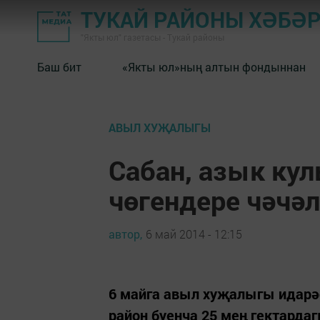
ТУКАЙ РАЙОНЫ ХӘБӘ
"Якты юл" газетасы - Тукай районы
Баш бит
«Якты юл»ның алтын фондыннан
АВЫЛ ХУҖАЛЫГЫ
Сабан, азык ку
чөгендере чәчә
автор,
6 май 2014 - 12:15
6 майга авыл хуҗалыгы идарә
район буенча 25 мең гектарда