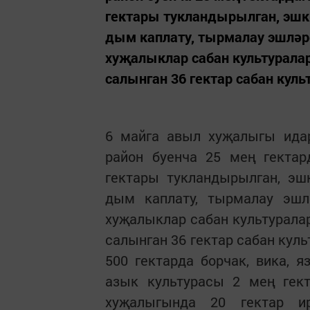
гектары тукландырылган, эшк
дым каплату, тырмалау эшләр
хуҗалыклар сабан культуралар
салынган 36 гектар сабан куль
6 майга авыл хуҗалыгы идар
район буенча 25 мең гекта
гектары тукландырылган, эш
дым каплату, тырмалау эшл
хуҗалыклар сабан культуралар
салынган 36 гектар сабан кул
500 гектарда борчак, вика, я
азык культурасы 2 мең гект
хуҗалыгында 20 гектар ир