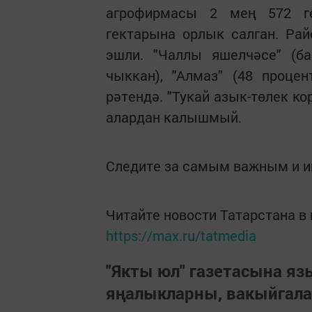
агрофирмасы 2 мең 572 ге
гектарына орлык салган. Ра
эшли. "Чаллы яшелчәсе" (б
чыккан), "Алмаз" (48 процен
рәтендә. "Тукай азык-төлек к
алардан калышмый.
Следите за самым важным и 
Читайте новости Татарстана 
https://max.ru/tatmedia
"Якты юл" газетасына я
яңалыкларны, вакыйгал