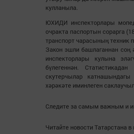
кулланыла.
ЮХИДИ инспекторлары мопед 
очракта паспортын сорарга (1
транспорт чарасының техник п
Закон эшли башлаганнан соң 
инспекторлары кулына элә
бүлегеннән. Статистикада
скутерчылар катнашындагы
хәрәкәте иминлеген саклаучыл
Следите за самым важным и 
Читайте новости Татарстана 