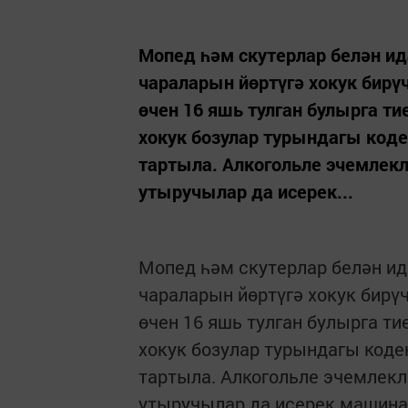
Мопед һәм скутерлар белән ид
чараларын йөртүгә хокук бирү
өчен 16 яшь тулган булырга 
хокук бозулар турындагы код
тартыла. Алкогольле эчемлекл
утыручылар да исерек...
Мопед һәм скутерлар белән ид
чараларын йөртүгә хокук бирү
өчен 16 яшь тулган булырга т
хокук бозулар турындагы код
тартыла. Алкогольле эчемлекл
утыручылар да исерек машина 