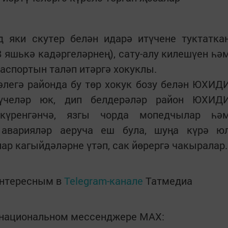
яки скутер белән идарә итүчене туктатка
8 яшькә кадәргеләрнең), сату-алу килешүен һә
аспортын таләп итәргә хокуклы.
әлегә районда бу төр хокук бозу белән ЮХИД
гүчеләр юк, дип белдерәләр район ЮХИД
н күренгәнчә, язгы чорда мопедчылар һә
 аварияләр аеруча еш була, шуңа күрә ю
ар кагыйдәләрне үтәп, сак йөрергә чакыралар.
интересным в
Telegram-канале
Татмедиа
в национальном мессенджере MАХ: