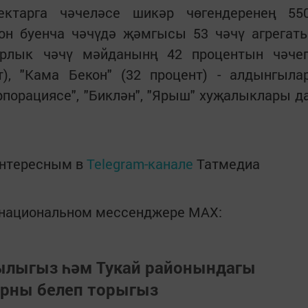
ктарга чәчеләсе шикәр чөгендеренең 55
йон буенча чәчүдә җәмгысы 53 чәчү агрегат
арлык чәчү мәйданынң 42 процентын чәче
т), "Кама Бекон" (32 процент) - алдынгыла
орпорациясе", "Биклән", "Ярыш" хуҗалыклары д
интересным в
Telegram-канале
Татмедиа
в национальном мессенджере MАХ:
зылыгыз һәм Тукай районындагы
арны белеп торыгыз