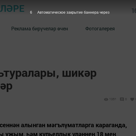
РЛӘРЕ
1
5
Автоматическое закрытие баннера через
Реклама бирүчеләр өчен
Фотогалерея
льтуралары, шикәр
ләр
1351
0
сеннән алынган мәгълүматларга караганда,
гы уҗым, һәм күпьеллык үләннең 18 мең