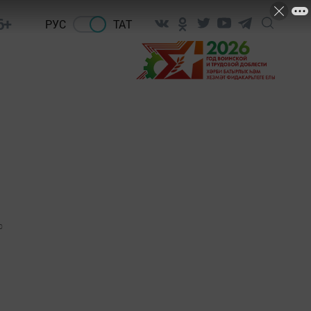
6+
РУС
ТАТ
0