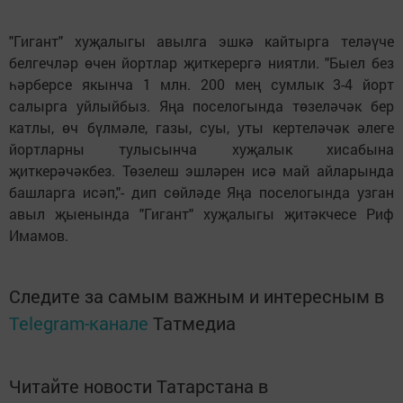
"Гигант" хуҗалыгы авылга эшкә кайтырга теләүче
белгечләр өчен йортлар җиткерергә ниятли. "Быел без
һәрберсе якынча 1 млн. 200 мең сумлык 3-4 йорт
салырга уйлыйбыз. Яңа поселогында төзеләчәк бер
катлы, өч бүлмәле, газы, суы, уты кертеләчәк әлеге
йортларны тулысынча хуҗалык хисабына
җиткерәчәкбез. Төзелеш эшләрен исә май айларында
башларга исәп,"- дип сөйләде Яңа поселогында узган
авыл җыенында "Гигант" хуҗалыгы җитәкчесе Риф
Имамов.
Следите за самым важным и интересным в
Telegram-канале
Татмедиа
Читайте новости Татарстана в