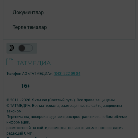
Документлар
Төрле темалар
Телефон АО «ТАТМЕДИА»:
(843) 222 09 84
16+
© 2011 - 2026. Якты юл (Светлый путь). Все права защищены.
© ТАТМЕДИА. Все материалы, размещенные на сайте, защищены
законом.
Перепечатка, воспроизведение и распространение в любом объеме
информации,
размещенной на сайте, возможна только с письменного согласия
редакций СМИ.