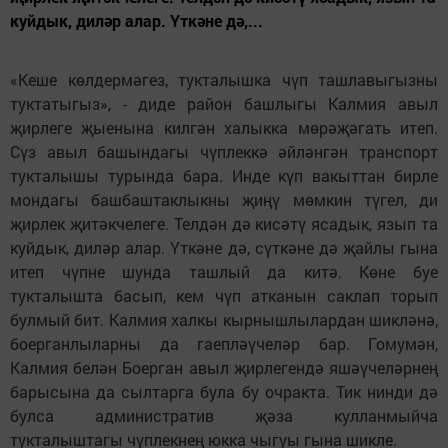
куйдык, диләр алар. Үткәне дә,...
«Кеше көлдермәгез, тукталышка чүп ташлавыгызны
туктатыгыз», - диде район башлыгы Калмия авыл
җирлеге җыенына килгән халыкка мөрәҗәгать итеп.
Сүз авыл башындагы чүплеккә әйләнгән транспорт
тукталышы турында бара. Инде күп вакыттан бирле
мондагы башбаштаклыкны җиңү мөмкин түгел, ди
җирлек җитәкчелеге. Телдән дә кисәтү ясадык, язып та
куйдык, диләр алар. Үткәне дә, сүткәне дә җайлы гына
итеп чүпне шунда ташлый да китә. Көне буе
тукталышта басып, кем чүп атканын саклап торып
булмый бит. Калмия халкы кырнышлылардан шикләнә,
боерганлыларны да гаепләүчеләр бар. Гомумән,
Калмия белән Боерган авыл җирлегендә яшәүчеләрнең
барысына да сылтарга була бу очракта. Тик нинди дә
булса административ җәза кулланмыйча
тукталыштагы чүплекнең юкка чыгуы гына шикле.