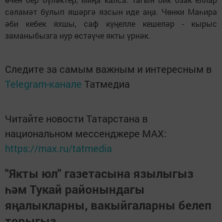
сәламәт булып яшәргә язсын иде аңа. Чөнки Маһира
әби кебек яхшы, саф күңелле кешеләр - кырыс
заманыбызга нур өстәүче якты үрнәк.
Следите за самым важным и интересным в
Telegram-канале
Татмедиа
Читайте новости Татарстана в
национальном мессенджере MАХ:
https://max.ru/tatmedia
"Якты юл" газетасына язылыгыз
һәм Тукай районындагы
яңалыкларны, вакыйгаларны белеп
торыгыз