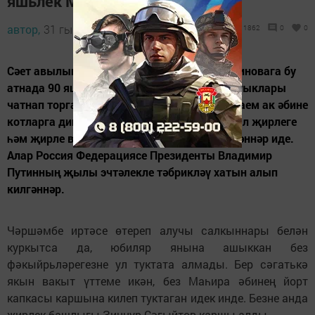
яшьлек Маһира әби
автор,
31 гыйнвар 2014 - 13:40
1862
0
0
Сәет авылында яшәүче Маһира Гыйльметдиновага бу
атнада 90 яшь тулды. Кышның зәмһәрир суыклары
чатнап торган аенда туган шушы ипле, мөлаем ак әбине
котларга дип, район хакимиятеннән дә, авыл җирлеге
һәм җирле ветераннар советыннан да килгәннәр иде.
Алар Россия Федерациясе Президенты Владимир
Путинның җылы эчтәлекле тәбрикләү хатын алып
килгәннәр.
Чәршәмбе иртәсе өтереп алучы салкыннары белән
куркытса да, юбиляр янына ашыккан без
фәкыйрьләрегезне ул туктата алмады. Бер сәгатькә
якын вакыт үттеме икән, без Маһира әбинең йорт
капкасы каршына килеп туктаган идек инде. Безне анда
җирлек башлыгы Зиннур Сәгыйтов каршы алды.