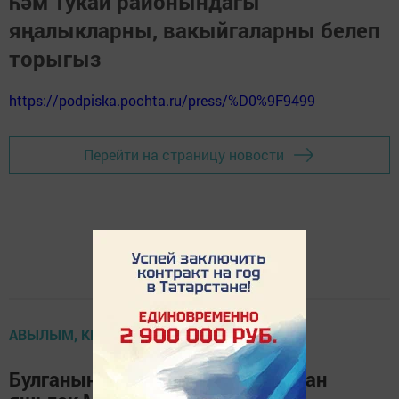
һәм Тукай районындагы
яңалыкларны, вакыйгаларны белеп
торыгыз
https://podpiska.pochta.ru/press/%D0%9F9499
Перейти на страницу новости
АВЫЛЫМ, КЕШЕЛӘРЕҢ СИНЕҢ
Булганына шөкер итеп яши туксан