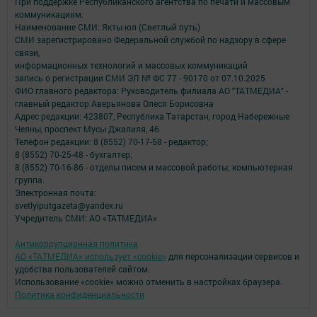
При поддержке Республиканского агентства по печати и массовым
коммуникациям.
Наименование СМИ: Якты юл (Светлый путь)
СМИ зарегистрировано Федеральной службой по надзору в сфере
связи,
информационных технологий и массовых коммуникаций
запись о регистрации СМИ ЭЛ № ФС 77 - 90170 от 07.10.2025
ФИО главного редактора: Руководитель филиала АО "ТАТМЕДИА" -
главный редактор Аверьянова Олеся Борисовна
Адрес редакции: 423807, Республика Татарстан, город Набережные
Челны, проспект Мусы Джалиля, 46
Телефон редакции: 8 (8552) 70-17-58 - редактор;
8 (8552) 70-25-48 - бухгалтер;
8 (8552) 70-16-86 - отделы писем и массовой работы; компьютерная
группа.
Электронная почта:
svetlyiputgazeta@yandex.ru
Учредитель СМИ: АО «ТАТМЕДИА»
Антикоррупционная политика
АО «ТАТМЕДИА» использует «cookie»
для персонализации сервисов и
удобства пользователей сайтом.
Использование «cookie» можно отменить в настройках браузера.
Политика конфиденциальности