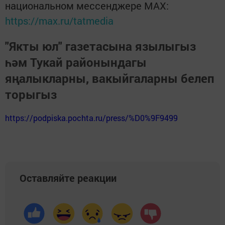
национальном мессенджере MАХ:
https://max.ru/tatmedia
"Якты юл" газетасына язылыгыз
һәм Тукай районындагы
яңалыкларны, вакыйгаларны белеп
торыгыз
https://podpiska.pochta.ru/press/%D0%9F9499
Оставляйте реакции