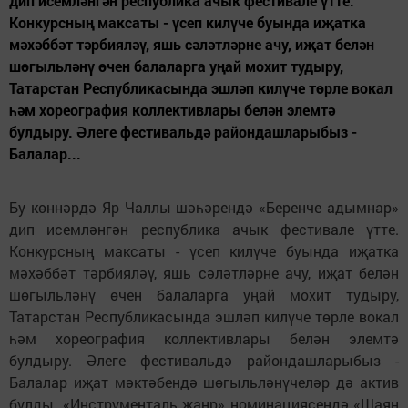
дип исемләнгән республика ачык фестивале үтте.
Конкурсның максаты - үсеп килүче буында иҗатка
мәхәббәт тәрбияләү, яшь сәләтләрне ачу, иҗат белән
шөгыльләнү өчен балаларга уңай мохит тудыру,
Татарстан Республикасында эшләп килүче төрле вокал
һәм хореография коллективлары белән элемтә
булдыру. Әлеге фестивальдә райондашларыбыз -
Балалар...
Бу көннәрдә Яр Чаллы шәһәрендә «Беренче адымнар»
дип исемләнгән республика ачык фестивале үтте.
Конкурсның максаты - үсеп килүче буында иҗатка
мәхәббәт тәрбияләү, яшь сәләтләрне ачу, иҗат белән
шөгыльләнү өчен балаларга уңай мохит тудыру,
Татарстан Республикасында эшләп килүче төрле вокал
һәм хореография коллективлары белән элемтә
булдыру. Әлеге фестивальдә райондашларыбыз -
Балалар иҗат мәктәбендә шөгыльләнүчеләр дә актив
булды. «Инструменталь жанр» номинациясендә «Шаян