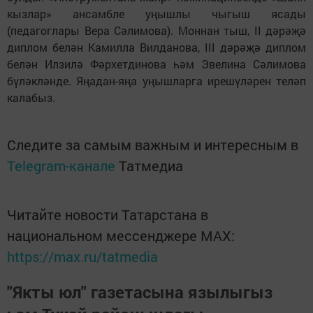
кызлар» ансамбле уңышлы чыгыш ясады
(педагоглары Вера Сәлимова). Моннан тыш, II дәрәҗә
диплом белән Камилла Вилданова, III дәрәҗә диплом
белән Илзилә Фәрхетдинова һәм Эвелина Сәлимова
бүләкләнде. Яңадан-яңа уңышларга ирешүләрен теләп
калабыз.
Следите за самым важным и интересным в
Telegram-канале
Татмедиа
Читайте новости Татарстана в
национальном мессенджере MАХ:
https://max.ru/tatmedia
"Якты юл" газетасына язылыгыз