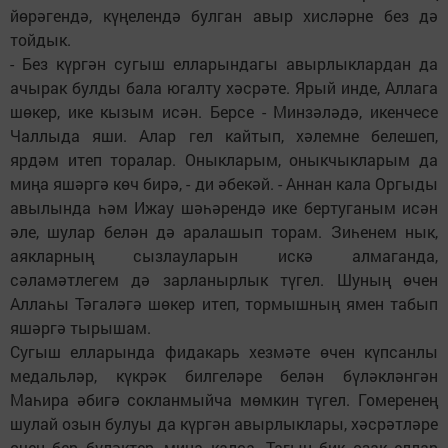
йөрәгендә, күңелендә булган авыр хисләрне без дә
тойдык.
- Без күргән сугыш елларындагы авырлыклардан да
ачырак булды бала югалту хәсрәте. Ярый инде, Аллага
шөкер, ике кызым исән. Берсе - Минзәләдә, икенчесе
Чаллыда яши. Алар гел кайтып, хәлемне белешеп,
ярдәм итеп торалар. Оныкларым, оныкчыкларым да
миңа яшәргә көч бирә, - ди әбекәй. - Аннан кала Оргыды
авылында һәм Ижау шәһәрендә ике бертуганым исән
әле, шулар белән дә аралашып торам. Зиһенем нык,
аякларның сызлауларын искә алмаганда,
сәламәтлегем дә зарланырлык түгел. Шуның өчен
Аллаһы Тәгаләгә шөкер итеп, тормышның ямен табып
яшәргә тырышам.
Сугыш елларында фидакарь хезмәте өчен күпсанлы
медальләр, күкрәк билгеләре белән бүләкләнгән
Маһира әбигә сокланмыйча мөмкин түгел. Гомеренең
шулай озын булуы да күргән авырлыклары, хәсрәтләре
өчен бер бүләктер, миңа калса. Тагын бик озак еллар