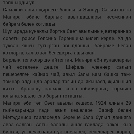
тапшырды ул.
Сәмәкәй авыл җирлеге башлыгы Зиннур Сәгыйтов та
Маһира әбине барлык авылдашлары исеменнән
бәйрәм белән котлады.
Шул арада кунаклы йортка Сәет авылының ветераннар
советы рәисе Гөлсинә Гәрәйшина килеп керде. Ул да
туксан яшен тутырган авылдашын бәйрәме белән
котларга, хәл-әхвәл белешергә ашыккан.
Барлык теләкләр дә әйтелгәч, Маһира әби кунакларны
чәй өстәленә дәште. Шифалы үләннәр салып
пешерелгән кайнар чәй, авыл балы һәм башка тәм-
томнар алдында аралар тагын да якынаеп, җылынып
китте. Аралашу салмак кына юбилярның тормыш
юлына, яшьлегенә барып тоташты.
Маһира әби төп Сәет авылы кешесе. 1924 елның 29
гыйнварында гади авыл кешеләре: Зариф белән
Мәгъданиса гаиләсендә беренче бала булып дөньяга
аваз салган. Алты балалы ишле гаиләдә өлкән кыз
булгач, ул кечкенәдән үк энеләрен, сеңелләрен карап,