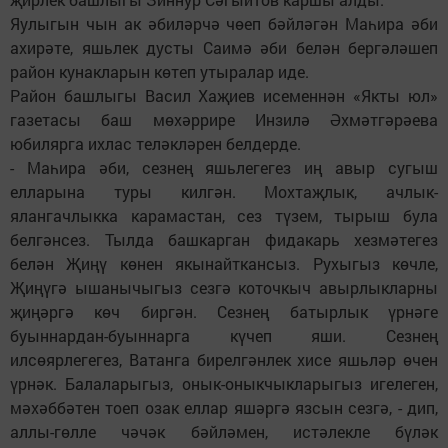
Яулыгын чын ак әбиләрчә чөеп бәйләгән Маһира әби
ахирәте, яшьлек дусты Саимә әби белән бергәләшеп
район кунакларын көтеп утыралар иде.
Район башлыгы Васил Хаҗиев исеменнән «Якты юл»
газетасы баш мөхәррире Инзилә Әхмәтгәрәева
юбилярга ихлас теләкләрен белдерде.
- Маһира әби, сезнең яшьлегегез иң авыр сугыш
елларына туры килгән. Мохтаҗлык, ачлык-
ялангачлыкка карамастан, сез түзем, тырыш була
белгәнсез. Тылда башкарган фидакарь хезмәтегез
белән Җиңү көнен якынайткансыз. Рухыгыз көчле,
Җиңүгә ышанычыгыз сезгә коточкыч авырлыкларны
җиңәргә көч биргән. Сезнең батырлык үрнәге
буыннардан-буыннарга күчеп яши. Сезнең
илсөярлегегез, Ватанга бирелгәнлек хисе яшьләр өчен
үрнәк. Балаларыгыз, онык-оныкчыкларыгыз игелеген,
мәхәббәтен тоеп озак еллар яшәргә язсын сезгә, - дип,
аллы-гөлле чәчәк бәйләмен, истәлекле бүләк