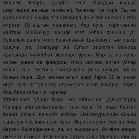
яшьлек яшәргә, үсәргә тели. Шундый кырыс
шартларда да яшь гаиләләр, балалар туа тора. Эштән
кала башканы күрмәгән Маһира да үзенең мәхәббәтен
очрата. Сугыштан яраланып, бер кулы гарипләнеп
кайткан Шәйхенур исемле егет белән таныша ул.
Хуҗалык рәисе итеп билгеләнгән Шәйхенур һәм сыер
савучы да, бригадир да булып эшләгән Маһира
арасында мәхәббәт җепләре үрелә. Йортка ир кулы
кирәк, әнигә дә файдасы тими калмас дигән уйлар
белән, кыз егетнең тәкъдименә риза булып, килен
булып төшә. Шул көннән алып алар бергә 30 ел иңне-
иңгә куеп, татулыкта, бер-берсен сөеп яшиләр. Бергә
биш бала табып үстерәләр.
Үткәннәрен уйчан гына күз алдыннан уздырганда,
Маһира әби вакыт-вакыт тын кала. Ул инде байтак
вакыт бакый дөньяга киткән Шәйхенурыннан башка
гына үзенең көнен үзе күрә. Йөрәк пәрасе булган биш
бөртек балаларының да, ни кызганыч, бүгенге көндә
икесе генә исән. Теле белән әйтмәсә дә, Маһира әбинең