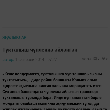
ЯҢАЛЫКЛАР
Тукталыш чүплеккә әйләнгән
автор,
1 февраль 2014 - 07:27
764
0
0
«Кеше көлдермәгез, тукталышка чүп ташлавыгызны
туктатыгыз», - диде район башлыгы Калмия авыл
җирлеге җыенына килгән халыкка мөрәҗәгать итеп.
Сүз авыл башындагы чүплеккә әйләнгән транспорт
тукталышы турында бара. Инде күп вакыттан бирле
мондагы башбаштаклыкны җиңү мөмкин түгел, ди
җирлек җитәкчелеге. Телдән дә кисәтү ясадык, язып та