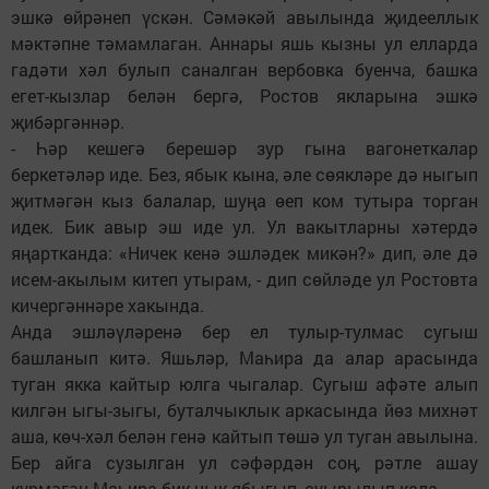
эшкә өйрәнеп үскән. Сәмәкәй авылында җидееллык
мәктәпне тәмамлаган. Аннары яшь кызны ул елларда
гадәти хәл булып саналган вербовка буенча, башка
егет-кызлар белән бергә, Ростов якларына эшкә
җибәргәннәр.
- Һәр кешегә берешәр зур гына вагонеткалар
беркетәләр иде. Без, ябык кына, әле сөякләре дә ныгып
җитмәгән кыз балалар, шуңа өеп ком тутыра торган
идек. Бик авыр эш иде ул. Ул вакытларны хәтердә
яңартканда: «Ничек кенә эшләдек микән?» дип, әле дә
исем-акылым китеп утырам, - дип сөйләде ул Ростовта
кичергәннәре хакында.
Анда эшләүләренә бер ел тулыр-тулмас сугыш
башланып китә. Яшьләр, Маһира да алар арасында
туган якка кайтыр юлга чыгалар. Сугыш афәте алып
килгән ыгы-зыгы, буталчыклык аркасында йөз михнәт
аша, көч-хәл белән генә кайтып төшә ул туган авылына.
Бер айга сузылган ул сәфәрдән соң, рәтле ашау
күрмәгән Маһира бик нык ябыгып, суырылып кала.