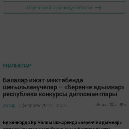
Перейти на страницу новости
ЯҢАЛЫКЛАР
Балалар ижат мәктәбендә
шөгыльләнүчеләр – «Беренче адымнар»
республика конкурсы дипломантлары
автор,
1 февраль 2014 - 05:16
834
0
0
Бу көннәрдә Яр Чаллы шәһәрендә «Беренче адымнар»