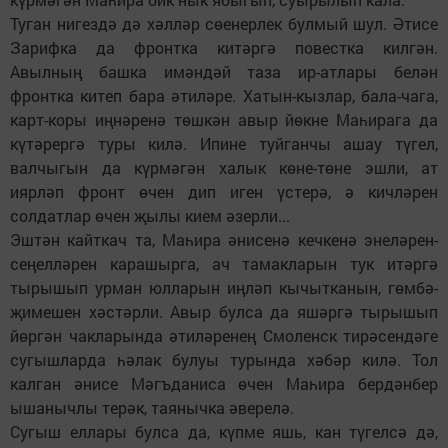
Туган нигездә дә хәлләр сөенерлек булмый шул. Әтисе
Зарифка да фронтка китәргә повестка килгән.
Авылның башка имәндәй таза ир-атлары белән
фронтка китеп бара әтиләре. Хатын-кызлар, бала-чага,
карт-коры иңнәренә төшкән авыр йөкне Маһирага да
күтәрергә туры килә. Ипине туйганчы ашау түгел,
валчыгын да күрмәгән халык көне-төне эшли, ат
иярләп фронт өчен дип иген үстерә, ә кичләрен
солдатлар өчен җылы кием әзерли...
Эштән кайткач та, Маһира әнисенә кечкенә энеләрен-
сеңелләрен карашырга, ач тамакларын тук итәргә
тырышып урман юлларын иңләп кычытканын, гөмбә-
җимешен хәстәрли. Авыр булса да яшәргә тырышып
йөргән чакларында әтиләренең Смоленск тирәсендәге
сугышларда һәлак булуы турында хәбәр килә. Тол
калган әнисе Мәгъданиса өчен Маһира бердәнбер
ышанычлы терәк, таянычка әверелә.
Сугыш еллары булса да, күпме яшь, кан түгелсә дә,