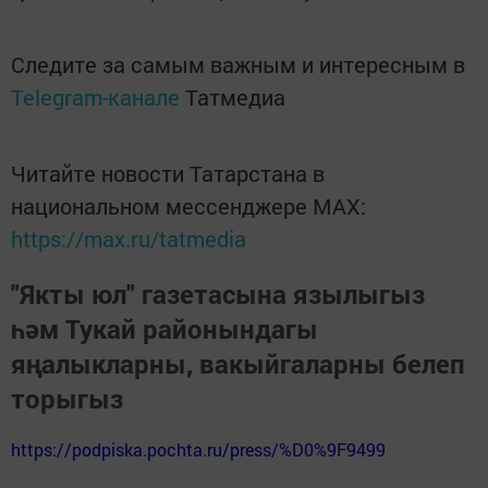
Следите за самым важным и интересным в
Telegram-канале
Татмедиа
Читайте новости Татарстана в
национальном мессенджере MАХ:
https://max.ru/tatmedia
"Якты юл" газетасына язылыгыз
һәм Тукай районындагы
яңалыкларны, вакыйгаларны белеп
торыгыз
https://podpiska.pochta.ru/press/%D0%9F9499