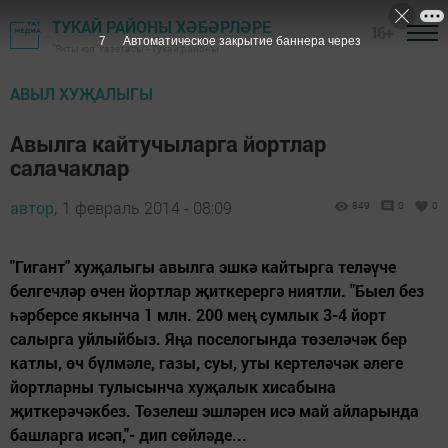
ТУКАЙ РАЙОНЫ ХӘБӘРЛӘРЕ
16+
6
Автоматическое закрытие баннера через
"Якты юл" газетасы - Тукай районы
АВЫЛ ХУҖАЛЫГЫ
Авылга кайтучыларга йортлар
салачаклар
автор,
1 февраль 2014 - 08:09
849
0
0
"Гигант" хуҗалыгы авылга эшкә кайтырга теләүче
белгечләр өчен йортлар җиткерергә ниятли. "Быел без
һәрберсе якынча 1 млн. 200 мең сумлык 3-4 йорт
салырга уйлыйбыз. Яңа поселогында төзеләчәк бер
катлы, өч бүлмәле, газы, суы, уты кертеләчәк әлеге
йортларны тулысынча хуҗалык хисабына
җиткерәчәкбез. Төзелеш эшләрен исә май айларында
башларга исәп,"- дип сөйләде...